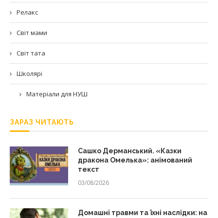
Релакс
Світ мами
Світ тата
Школярі
Матеріали для НУШ
ЗАРАЗ ЧИТАЮТЬ
Сашко Дерманський. «Казки
дракона Омелька»: анімований
текст
03/08/2026
Домашні травми та їхні наслідки: на