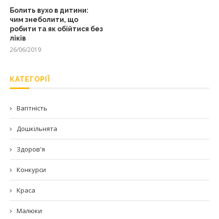
Болить вухо в дитини:
чим знеболити, що
робити та як обійтися без
ліків
26/06/2019
КАТЕГОРІЇ
Вагітність
Дошкільнята
Здоров'я
Конкурси
Краса
Малюки