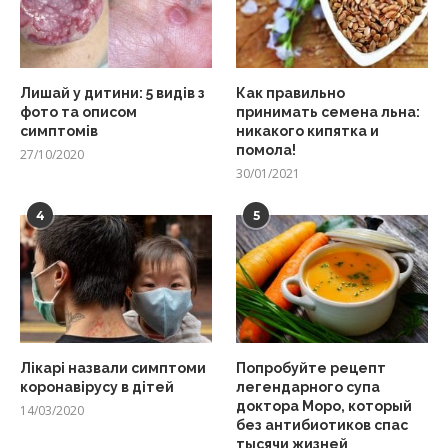
Лишай у дитини: 5 видів з
Как правильно
фото та описом
принимать семена льна:
симптомів
никакого кипятка и
помола!
27/10/2020
30/01/2021
4
5
Лікарі назвали симптоми
Попробуйте рецепт
коронавірусу в дітей
легендарного супа
доктора Моро, который
14/03/2020
без антибиотиков спас
тысячи жизней