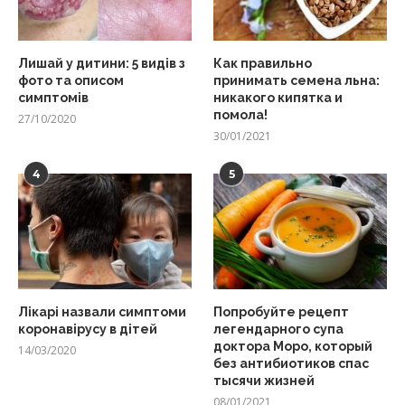
Лишай у дитини: 5 видів з
Как правильно
фото та описом
принимать семена льна:
симптомів
никакого кипятка и
помола!
27/10/2020
30/01/2021
4
5
Лікарі назвали симптоми
Попробуйте рецепт
коронавірусу в дітей
легендарного супа
доктора Моро, который
14/03/2020
без антибиотиков спас
тысячи жизней
08/01/2021