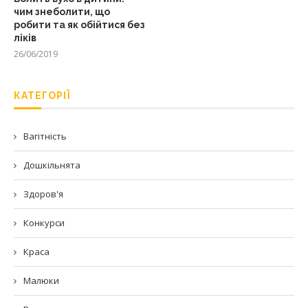
чим знеболити, що
робити та як обійтися без
ліків
26/06/2019
КАТЕГОРІЇ
Вагітність
Дошкільнята
Здоров'я
Конкурси
Краса
Малюки