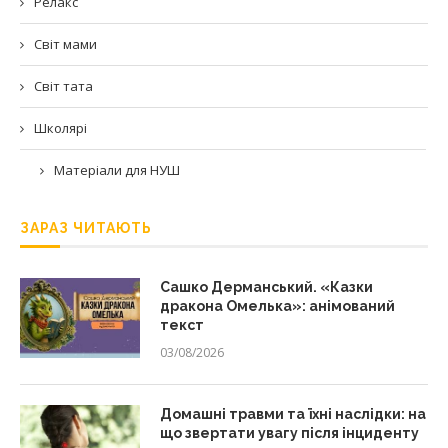
Релакс
Світ мами
Світ тата
Школярі
Матеріали для НУШ
ЗАРАЗ ЧИТАЮТЬ
Сашко Дерманський. «Казки
дракона Омелька»: анімований
текст
03/08/2026
Домашні травми та їхні наслідки: на
що звертати увагу після інциденту