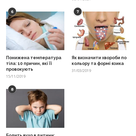
6
7
Понижена температура
Як визначити хвороби по
тіла: 10 причин, які її
кольору та формі язика
провокують
31/03/2019
15/11/2019
8
Болить вухо в дитини: