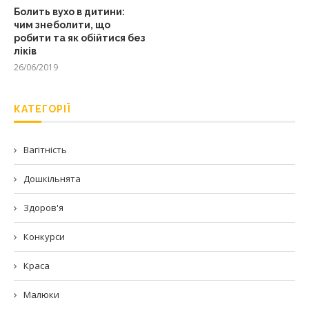
Болить вухо в дитини:
чим знеболити, що
робити та як обійтися без
ліків
26/06/2019
КАТЕГОРІЇ
Вагітність
Дошкільнята
Здоров'я
Конкурси
Краса
Малюки