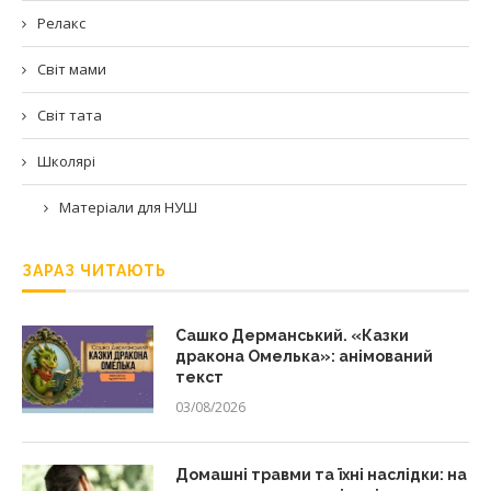
Релакс
Світ мами
Світ тата
Школярі
Матеріали для НУШ
ЗАРАЗ ЧИТАЮТЬ
Сашко Дерманський. «Казки
дракона Омелька»: анімований
текст
03/08/2026
Домашні травми та їхні наслідки: на