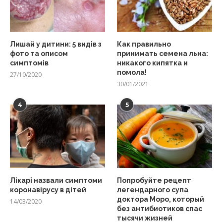
Лишай у дитини: 5 видів з
Как правильно
фото та описом
принимать семена льна:
симптомів
никакого кипятка и
помола!
27/10/2020
30/01/2021
4
5
Лікарі назвали симптоми
Попробуйте рецепт
коронавірусу в дітей
легендарного супа
доктора Моро, который
14/03/2020
без антибиотиков спас
тысячи жизней