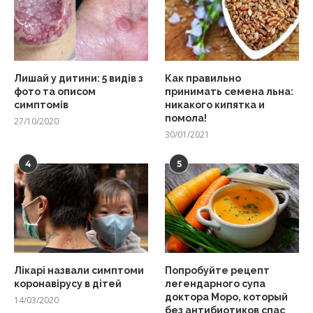
Лишай у дитини: 5 видів з
Как правильно
фото та описом
принимать семена льна:
симптомів
никакого кипятка и
помола!
27/10/2020
30/01/2021
4
5
Лікарі назвали симптоми
Попробуйте рецепт
коронавірусу в дітей
легендарного супа
доктора Моро, который
14/03/2020
без антибиотиков спас