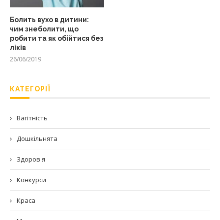
Болить вухо в дитини:
чим знеболити, що
робити та як обійтися без
ліків
26/06/2019
КАТЕГОРІЇ
Вагітність
Дошкільнята
Здоров'я
Конкурси
Краса