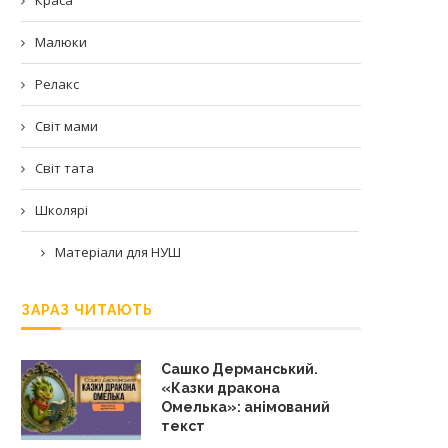
Малюки
Релакс
Світ мами
Світ тата
Школярі
Матеріали для НУШ
ЗАРАЗ ЧИТАЮТЬ
Сашко Дерманський.
«Казки дракона
Омелька»: анімований
текст