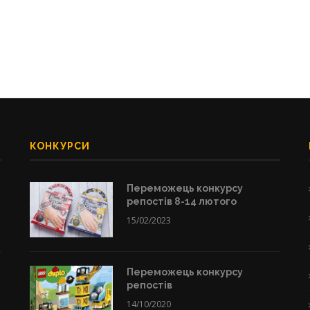
КОНКУРСИ
Переможець конкурсу
репостів 8-14 лютого
15/02/2023
Переможець конкурсу
репостів
14/10/2020