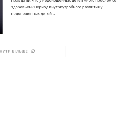
Правда ли, что у недоношенных детей много проблем со
здоровьем? Период внутриутробного развития у
недоношенных детей…
НУТИ БІЛЬШЕ