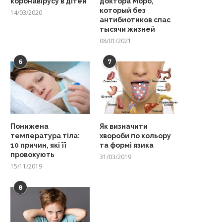
коронавірусу в дітей
доктора Моро,
который без
14/03/2020
антибиотиков спас
тысячи жизней
08/01/2021
6
7
Понижена
Як визначити
температура тіла:
хвороби по кольору
10 причин, які її
та формі язика
провокують
31/03/2019
15/11/2019
8