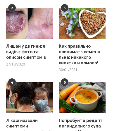
2
3
Лишай у дитини: 5
Как правильно
видів з фото та
принимать семена
описом симптомів
льна: никакого
кипятка и помола!
27/10/2020
30/01/2021
4
5
Лікарі назвали
Попробуйте рецепт
симптоми
легендарного супа