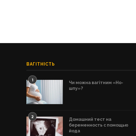
ВАГІТНІСТЬ
1
Чи можна вагітним «Но-
шпу»?
2
Домашний тест на
беременность с помощью
йода