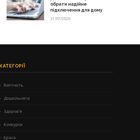
обрати надійне
підключення для дому
31/07/2026
КАТЕГОРІЇ
Вагітність
Дошкільнята
Здоров'я
Конкурси
Краса