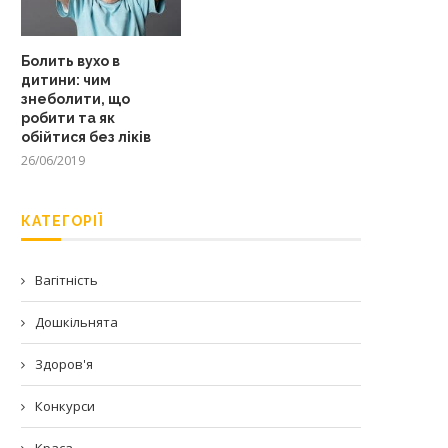
Болить вухо в
дитини: чим
знеболити, що
робити та як
обійтися без ліків
26/06/2019
КАТЕГОРІЇ
Вагітність
Дошкільнята
Здоров'я
Конкурси
Краса