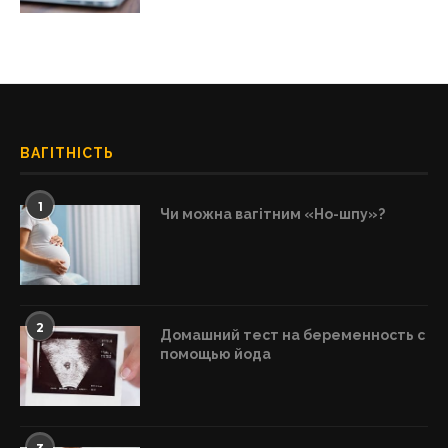
ВАГІТНІСТЬ
1
Чи можна вагітним «Но-шпу»?
2
Домашний тест на беременность с
помощью йода