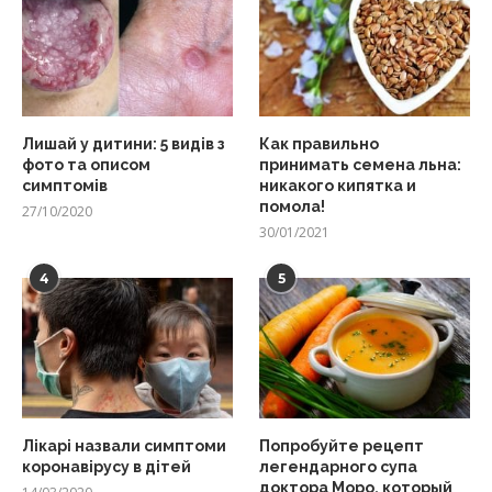
Лишай у дитини: 5 видів з
Как правильно
фото та описом
принимать семена льна:
симптомів
никакого кипятка и
помола!
27/10/2020
30/01/2021
4
5
Лікарі назвали симптоми
Попробуйте рецепт
коронавірусу в дітей
легендарного супа
доктора Моро, который