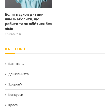
Болить вухо в дитини:
чим знеболити, що
робити та як обійтися без
ліків
26/06/2019
КАТЕГОРІЇ
Вагітність
Дошкільнята
Здоров'я
Конкурси
Краса