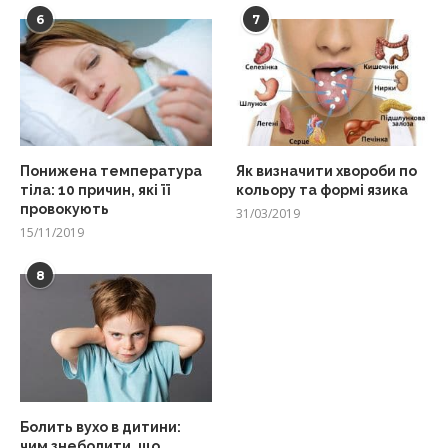
6
7
Понижена температура
Як визначити хвороби по
тіла: 10 причин, які її
кольору та формі язика
провокують
31/03/2019
15/11/2019
8
Болить вухо в дитини:
чим знеболити, що