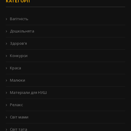
КАТЕГОРІЇ
Вагітність
Дошкільнята
Здоров'я
Конкурси
Краса
Малюки
Матеріали для НУШ
Релакс
Світ мами
Світ тата