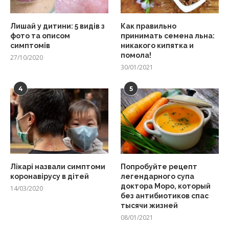
Лишай у дитини: 5 видів з
Как правильно
фото та описом
принимать семена льна:
симптомів
никакого кипятка и
помола!
27/10/2020
30/01/2021
4
5
Лікарі назвали симптоми
Попробуйте рецепт
коронавірусу в дітей
легендарного супа
доктора Моро, который
14/03/2020
без антибиотиков спас
тысячи жизней
08/01/2021