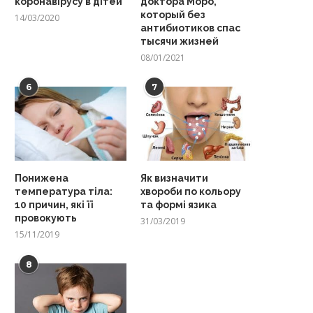
коронавірусу в дітей
доктора Моро,
который без
14/03/2020
антибиотиков спас
тысячи жизней
08/01/2021
6
7
Понижена
Як визначити
температура тіла:
хвороби по кольору
10 причин, які її
та формі язика
провокують
31/03/2019
15/11/2019
8