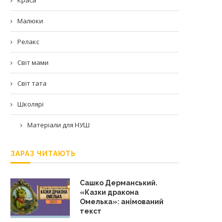
Малюки
Релакс
Світ мами
Світ тата
Школярі
Матеріали для НУШ
ЗАРАЗ ЧИТАЮТЬ
Сашко Дерманський.
«Казки дракона
Омелька»: анімований
текст