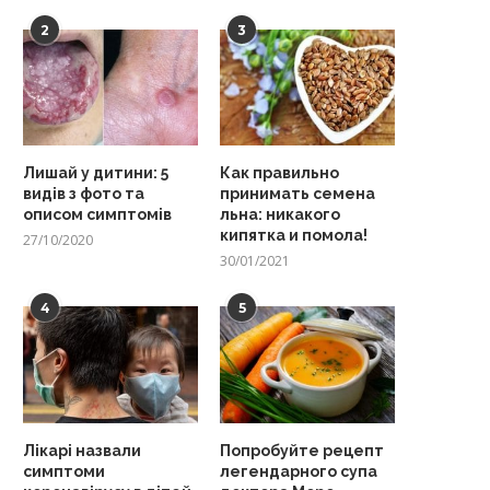
2
3
Лишай у дитини: 5
Как правильно
видів з фото та
принимать семена
описом симптомів
льна: никакого
кипятка и помола!
27/10/2020
30/01/2021
4
5
Лікарі назвали
Попробуйте рецепт
симптоми
легендарного супа