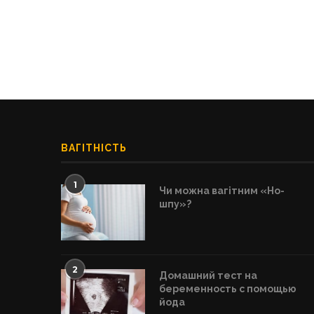
ВАГІТНІСТЬ
1
Чи можна вагітним «Но-
шпу»?
2
Домашний тест на
беременность с помощью
йода