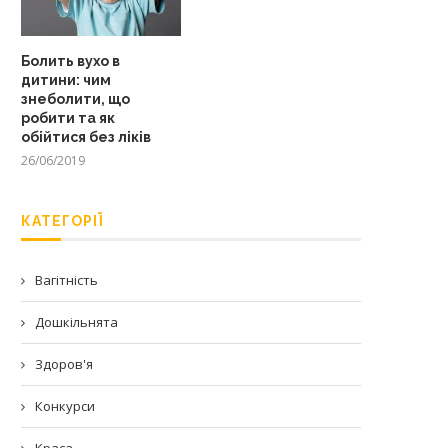
Болить вухо в
дитини: чим
знеболити, що
робити та як
обійтися без ліків
26/06/2019
КАТЕГОРІЇ
Вагітність
Дошкільнята
Здоров'я
Конкурси
Краса