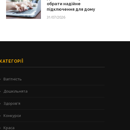
обрати надійне
підключення для дому
31/07/2026
КАТЕГОРІЇ
Вагітність
Дошкільнята
Здоров'я
Конкурси
Краса