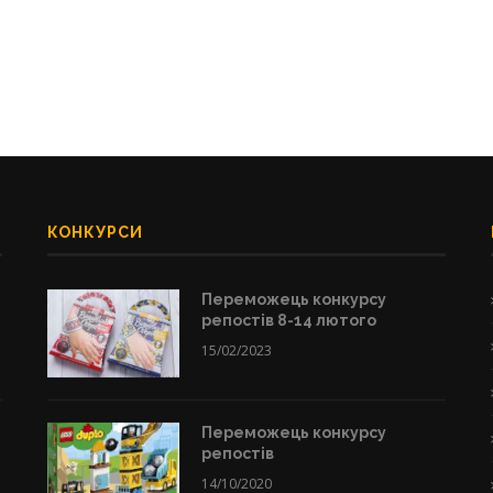
КОНКУРСИ
Переможець конкурсу
репостів 8-14 лютого
15/02/2023
Переможець конкурсу
репостів
14/10/2020