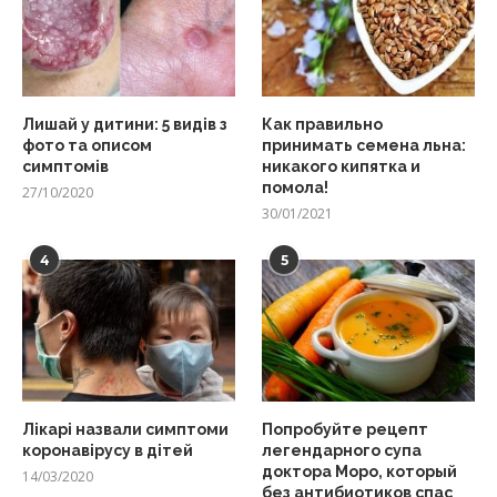
Лишай у дитини: 5 видів з
Как правильно
фото та описом
принимать семена льна:
симптомів
никакого кипятка и
помола!
27/10/2020
30/01/2021
4
5
Лікарі назвали симптоми
Попробуйте рецепт
коронавірусу в дітей
легендарного супа
доктора Моро, который
14/03/2020
без антибиотиков спас