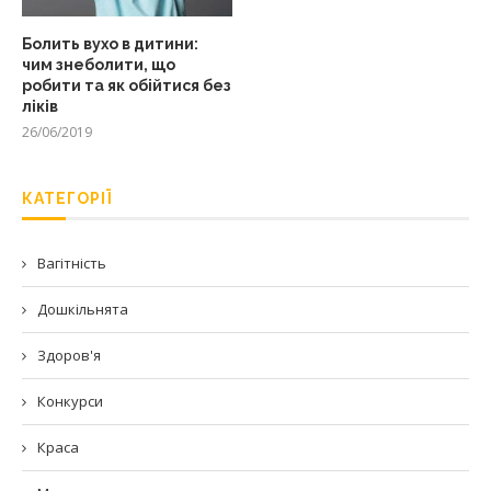
Болить вухо в дитини:
чим знеболити, що
робити та як обійтися без
ліків
26/06/2019
КАТЕГОРІЇ
Вагітність
Дошкільнята
Здоров'я
Конкурси
Краса