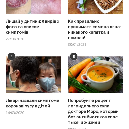
Лишай у дитини: 5 видів з
Как правильно
фото та описом
принимать семена льна:
симптомів
никакого кипятка и
помола!
27/10/2020
30/01/2021
4
5
Лікарі назвали симптоми
Попробуйте рецепт
коронавірусу в дітей
легендарного супа
доктора Моро, который
14/03/2020
без антибиотиков спас
тысячи жизней