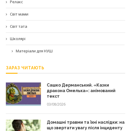
Релакс
Світ мами
Світ тата
Школярі
Матеріали для НУШ
ЗАРАЗ ЧИТАЮТЬ
Сашко Дерманський. «Казки
дракона Омелька»: анімований
текст
03/08/2026
Домашні травми та їхні наслідки: на
що звертати увагу після інциденту