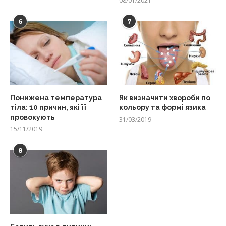
08/01/2021
6
7
Понижена температура
Як визначити хвороби по
тіла: 10 причин, які її
кольору та формі язика
провокують
31/03/2019
15/11/2019
8