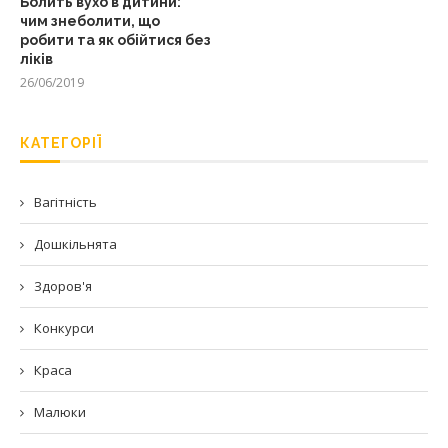
Болить вухо в дитини:
чим знеболити, що
робити та як обійтися без
ліків
26/06/2019
КАТЕГОРІЇ
Вагітність
Дошкільнята
Здоров'я
Конкурси
Краса
Малюки