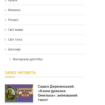
Малюки
Релакс
Світ мами
Світ тата
Школярі
Матеріали для НУШ
ЗАРАЗ ЧИТАЮТЬ
Сашко Дерманський.
«Казки дракона
Омелька»: анімований
текст