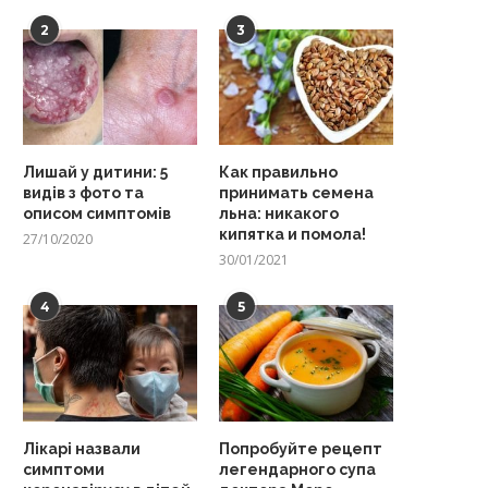
2
3
Лишай у дитини: 5
Как правильно
видів з фото та
принимать семена
описом симптомів
льна: никакого
кипятка и помола!
27/10/2020
30/01/2021
4
5
Лікарі назвали
Попробуйте рецепт
симптоми
легендарного супа