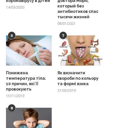
коронавірусу в дітей
доктора Моро,
который без
14/03/2020
антибиотиков спас
тысячи жизней
08/01/2021
6
7
Понижена
Як визначити
температура тіла:
хвороби по кольору
10 причин, які її
та формі язика
провокують
31/03/2019
15/11/2019
8