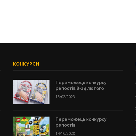
КОНКУРСИ
Переможець конкурсу
репостів 8-14 лютого
15/02/2023
Переможець конкурсу
репостів
14/10/2020