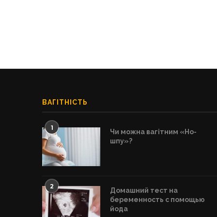
ВАГІТНІСТЬ
1
Чи можна вагітним «Но-
шпу»?
2
Домашний тест на
беременность с помощью
йода