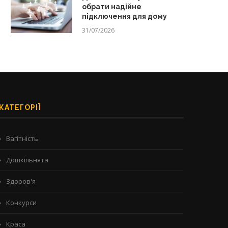
обрати надійне
підключення для дому
31/07/2026
КАТЕГОРІЇ
Вагітність
Дошкільнята
Здоров'я
Конкурси
Краса