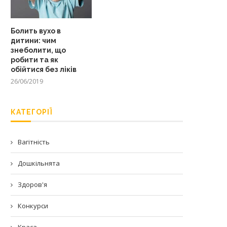
Болить вухо в
дитини: чим
знеболити, що
робити та як
обійтися без ліків
26/06/2019
КАТЕГОРІЇ
Вагітність
Дошкільнята
Здоров'я
Конкурси
Краса