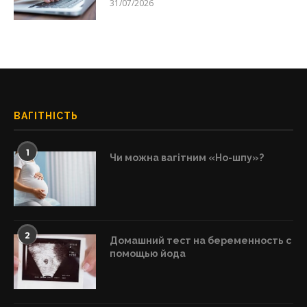
31/07/2026
ВАГІТНІСТЬ
1
Чи можна вагітним «Но-шпу»?
2
Домашний тест на беременность с
помощью йода