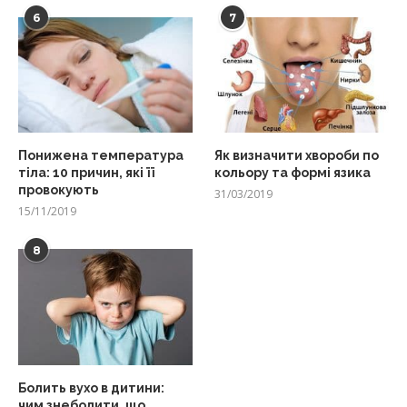
6
7
Понижена температура
Як визначити хвороби по
тіла: 10 причин, які її
кольору та формі язика
провокують
31/03/2019
15/11/2019
8
Болить вухо в дитини:
чим знеболити, що