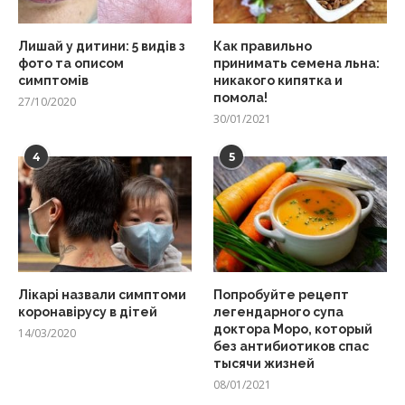
Лишай у дитини: 5 видів з
Как правильно
фото та описом
принимать семена льна:
симптомів
никакого кипятка и
помола!
27/10/2020
30/01/2021
4
5
Лікарі назвали симптоми
Попробуйте рецепт
коронавірусу в дітей
легендарного супа
доктора Моро, который
14/03/2020
без антибиотиков спас
тысячи жизней
08/01/2021