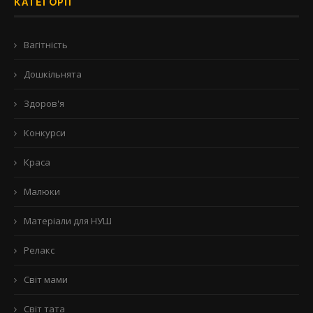
КАТЕГОРІЇ
Вагітність
Дошкільнята
Здоров'я
Конкурси
Краса
Малюки
Матеріали для НУШ
Релакс
Світ мами
Світ тата