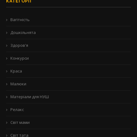
КАТЕГОРІЇ
Вагітність
Дошкільнята
Здоров'я
Конкурси
Краса
Малюки
Матеріали для НУШ
Релакс
Світ мами
Світ тата