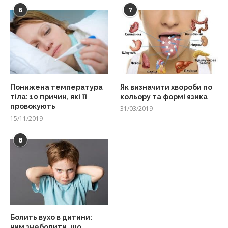
6
7
Понижена температура
Як визначити хвороби по
тіла: 10 причин, які її
кольору та формі язика
провокують
31/03/2019
15/11/2019
8
Болить вухо в дитини:
чим знеболити, що