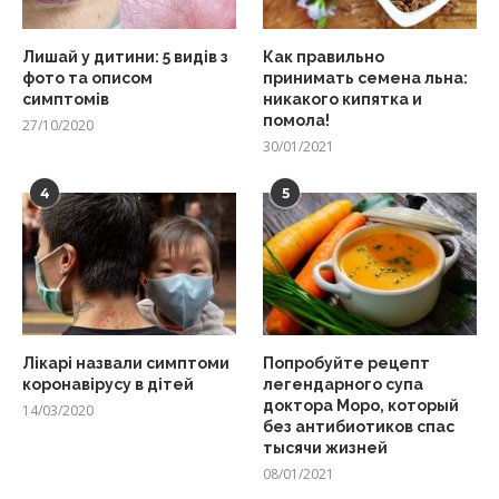
Лишай у дитини: 5 видів з
Как правильно
фото та описом
принимать семена льна:
симптомів
никакого кипятка и
помола!
27/10/2020
30/01/2021
4
5
Лікарі назвали симптоми
Попробуйте рецепт
коронавірусу в дітей
легендарного супа
доктора Моро, который
14/03/2020
без антибиотиков спас
тысячи жизней
08/01/2021