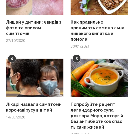
Лишай у дитини: 5 видів з
Как правильно
фото та описом
принимать семена льна:
симптомів
никакого кипятка и
помола!
27/10/2020
30/01/2021
4
5
Лікарі назвали симптоми
Попробуйте рецепт
коронавірусу в дітей
легендарного супа
доктора Моро, который
14/03/2020
без антибиотиков спас
тысячи жизней