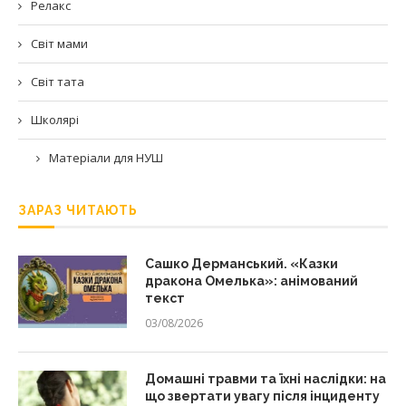
Релакс
Світ мами
Світ тата
Школярі
Матеріали для НУШ
ЗАРАЗ ЧИТАЮТЬ
Сашко Дерманський. «Казки
дракона Омелька»: анімований
текст
03/08/2026
Домашні травми та їхні наслідки: на
що звертати увагу після інциденту