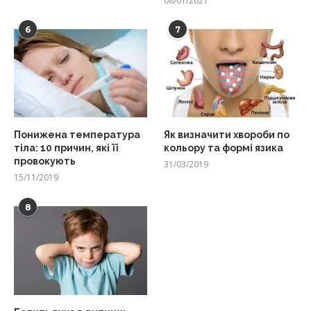
08/01/2021
6
7
Понижена температура
Як визначити хвороби по
тіла: 10 причин, які її
кольору та формі язика
провокують
31/03/2019
15/11/2019
8