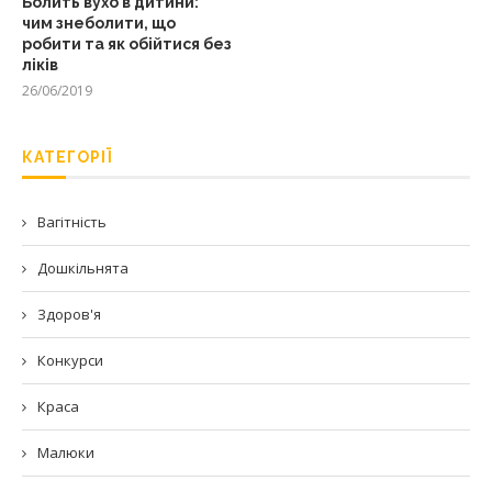
Болить вухо в дитини:
чим знеболити, що
робити та як обійтися без
ліків
26/06/2019
КАТЕГОРІЇ
Вагітність
Дошкільнята
Здоров'я
Конкурси
Краса
Малюки