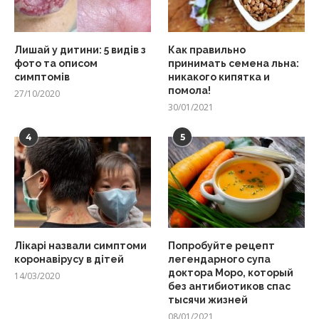
Лишай у дитини: 5 видів з
Как правильно
фото та описом
принимать семена льна:
симптомів
никакого кипятка и
помола!
27/10/2020
30/01/2021
4
5
Лікарі назвали симптоми
Попробуйте рецепт
коронавірусу в дітей
легендарного супа
доктора Моро, который
14/03/2020
без антибиотиков спас
тысячи жизней
08/01/2021