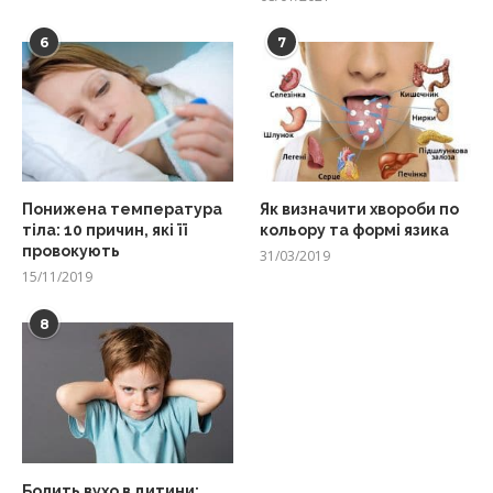
6
7
Понижена температура
Як визначити хвороби по
тіла: 10 причин, які її
кольору та формі язика
провокують
31/03/2019
15/11/2019
8
Болить вухо в дитини: