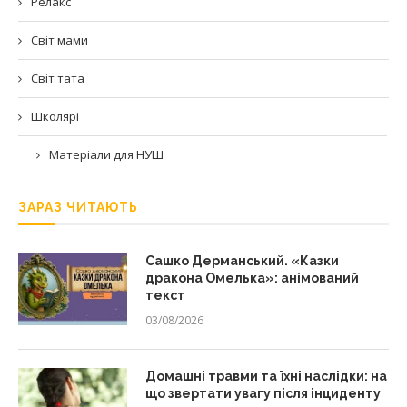
Релакс
Світ мами
Світ тата
Школярі
Матеріали для НУШ
ЗАРАЗ ЧИТАЮТЬ
Сашко Дерманський. «Казки
дракона Омелька»: анімований
текст
03/08/2026
Домашні травми та їхні наслідки: на
що звертати увагу після інциденту