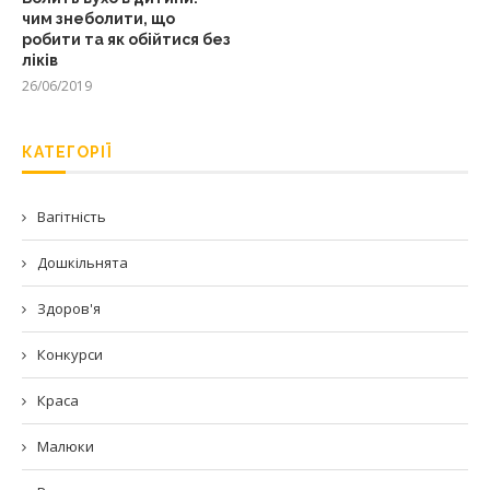
чим знеболити, що
робити та як обійтися без
ліків
26/06/2019
КАТЕГОРІЇ
Вагітність
Дошкільнята
Здоров'я
Конкурси
Краса
Малюки