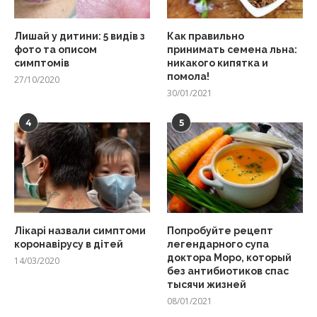
Лишай у дитини: 5 видів з
Как правильно
фото та описом
принимать семена льна:
симптомів
никакого кипятка и
помола!
27/10/2020
30/01/2021
4
5
Лікарі назвали симптоми
Попробуйте рецепт
коронавірусу в дітей
легендарного супа
доктора Моро, который
14/03/2020
без антибиотиков спас
тысячи жизней
08/01/2021