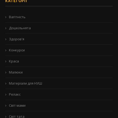
КАТЕГОРІЇ
Вагітність
Дошкільнята
Здоров'я
Конкурси
Краса
Малюки
Матеріали для НУШ
Релакс
Світ мами
Світ тата