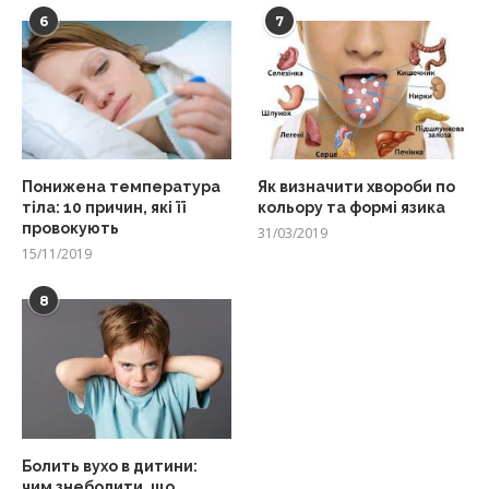
6
7
Понижена температура
Як визначити хвороби по
тіла: 10 причин, які її
кольору та формі язика
провокують
31/03/2019
15/11/2019
8
Болить вухо в дитини:
чим знеболити, що