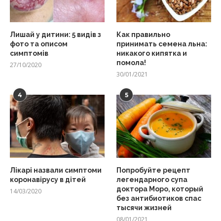
Лишай у дитини: 5 видів з
Как правильно
фото та описом
принимать семена льна:
симптомів
никакого кипятка и
помола!
27/10/2020
30/01/2021
4
5
Лікарі назвали симптоми
Попробуйте рецепт
коронавірусу в дітей
легендарного супа
доктора Моро, который
14/03/2020
без антибиотиков спас
тысячи жизней
08/01/2021