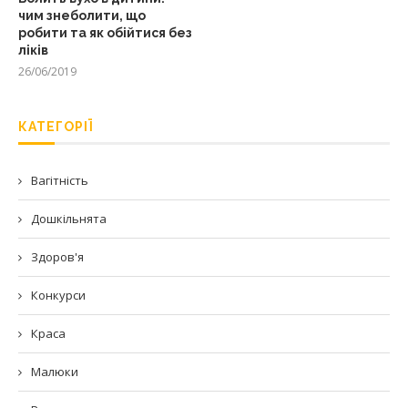
чим знеболити, що
робити та як обійтися без
ліків
26/06/2019
КАТЕГОРІЇ
Вагітність
Дошкільнята
Здоров'я
Конкурси
Краса
Малюки