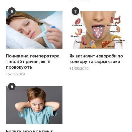
6
7
Понижена температура
Як визначити хвороби по
тіла: 10 причин, які її
кольору та формі язика
провокують
31/03/2019
15/11/2019
8
Болить вухо в дитини: