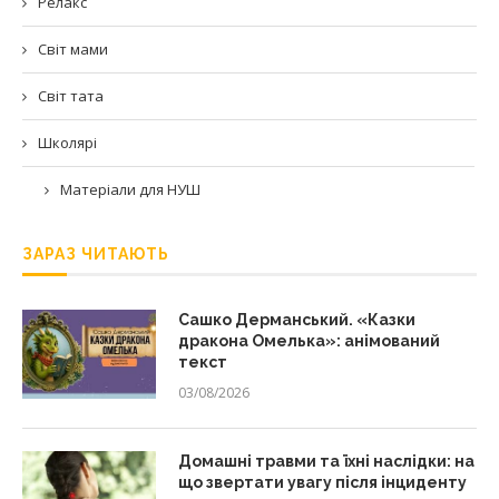
Релакс
Світ мами
Світ тата
Школярі
Матеріали для НУШ
ЗАРАЗ ЧИТАЮТЬ
Сашко Дерманський. «Казки
дракона Омелька»: анімований
текст
03/08/2026
Домашні травми та їхні наслідки: на
що звертати увагу після інциденту