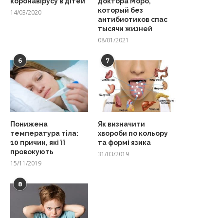
коронавірусу в дітей
доктора Моро,
который без
14/03/2020
антибиотиков спас
тысячи жизней
08/01/2021
6
7
Понижена
Як визначити
температура тіла:
хвороби по кольору
10 причин, які її
та формі язика
провокують
31/03/2019
15/11/2019
8