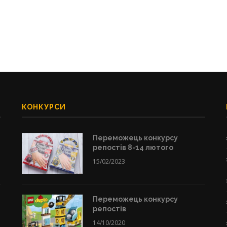
КОНКУРСИ
Переможець конкурсу
репостів 8-14 лютого
15/02/2023
Переможець конкурсу
репостів
14/10/2020