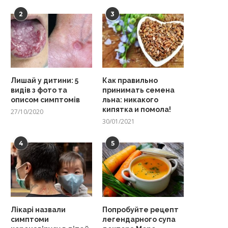
2
3
Лишай у дитини: 5
Как правильно
видів з фото та
принимать семена
описом симптомів
льна: никакого
кипятка и помола!
27/10/2020
30/01/2021
4
5
Лікарі назвали
Попробуйте рецепт
симптоми
легендарного супа