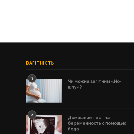
ВАГІТНІСТЬ
1
Чи можна вагітним «Но-
шпу»?
2
Домашний тест на
беременность с помощью
йода