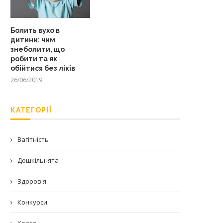
Болить вухо в
дитини: чим
знеболити, що
робити та як
обійтися без ліків
26/06/2019
КАТЕГОРІЇ
Вагітність
Дошкільнята
Здоров'я
Конкурси
Краса