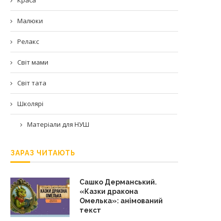
Малюки
Релакс
Світ мами
Світ тата
Школярі
Матеріали для НУШ
ЗАРАЗ ЧИТАЮТЬ
Сашко Дерманський.
«Казки дракона
Омелька»: анімований
текст