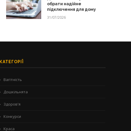
обрати надійне
підключення для дому
31/07/2026
КАТЕГОРІЇ
Вагітність
Дошкільнята
Здоров'я
Конкурси
Краса