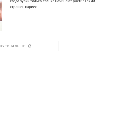
когда зубки только-только начинают расти? Так ли
страшен кариес…
НУТИ БІЛЬШЕ