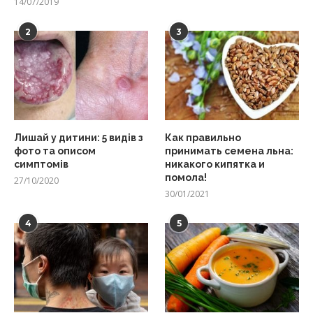
14/07/2019
2
3
Лишай у дитини: 5 видів з
Как правильно
фото та описом
принимать семена льна:
симптомів
никакого кипятка и
помола!
27/10/2020
30/01/2021
4
5