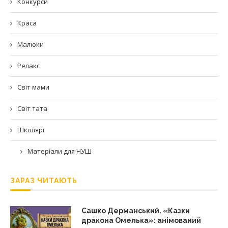
Конкурси
Краса
Малюки
Релакс
Світ мами
Світ тата
Школярі
Матеріали для НУШ
ЗАРАЗ ЧИТАЮТЬ
Сашко Дерманський. «Казки
дракона Омелька»: анімований