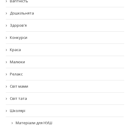
Вагітність
Дошкільнята
Здоров'я
Конкурси
Краса
Малюки
Релакс
Світ мами
Світ тата
Школярі
Матеріали для НУШ