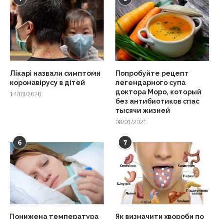
Лікарі назвали симптоми
Попробуйте рецепт
коронавірусу в дітей
легендарного супа
доктора Моро, который
14/03/2020
без антибиотиков спас
тысячи жизней
08/01/2021
6
7
Понижена температура
Як визначити хвороби по