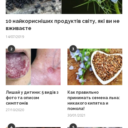
10 найкорисніших продуктів світу, які ви не
вживаєте
14/07/2019
2
3
Лишай у дитини: 5 видів з
Как правильно
фото та описом
принимать семена льна:
симптомів
никакого кипятка и
помола!
27/10/2020
30/01/2021
4
5