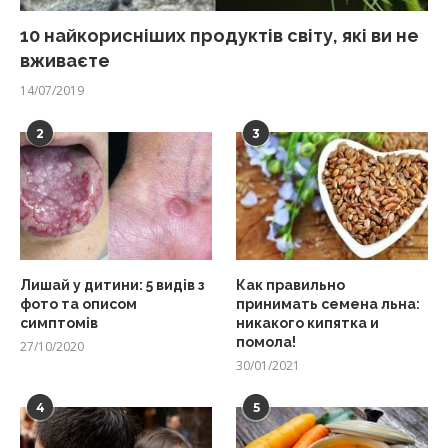
10 найкорисніших продуктів світу, які ви не
вживаєте
14/07/2019
2
3
Лишай у дитини: 5 видів з
Как правильно
фото та описом
принимать семена льна:
симптомів
никакого кипятка и
помола!
27/10/2020
30/01/2021
4
5