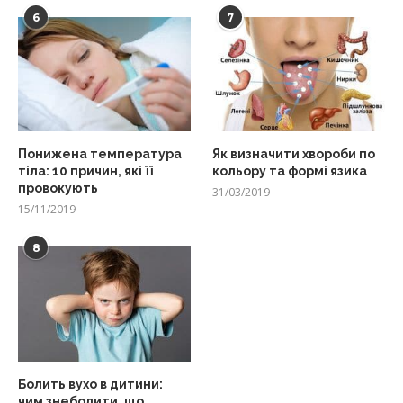
6
7
Понижена температура
Як визначити хвороби по
тіла: 10 причин, які її
кольору та формі язика
провокують
31/03/2019
15/11/2019
8
Болить вухо в дитини:
чим знеболити, що