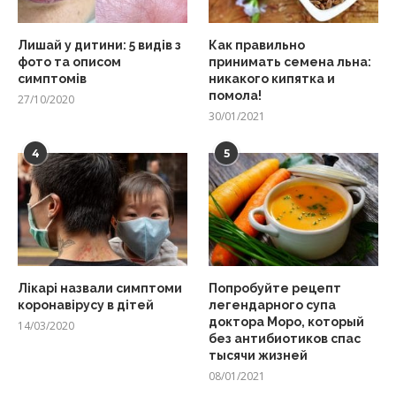
Лишай у дитини: 5 видів з
Как правильно
фото та описом
принимать семена льна:
симптомів
никакого кипятка и
помола!
27/10/2020
30/01/2021
4
5
Лікарі назвали симптоми
Попробуйте рецепт
коронавірусу в дітей
легендарного супа
доктора Моро, который
14/03/2020
без антибиотиков спас
тысячи жизней
08/01/2021