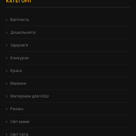
КАТЕГОРІЇ
Вагітність
Дошкільнята
Здоров'я
Конкурси
Краса
Малюки
Матеріали для НУШ
Релакс
Світ мами
Світ тата