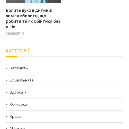
Болить вухо в дитини:
чим знеболити, що
робити та як обійтися без
ліків
26/06/2019
КАТЕГОРІЇ
Вагітність
Дошкільнята
Здоров'я
Конкурси
Краса
Малюки