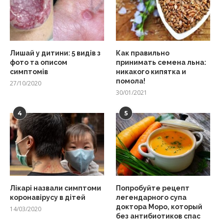
Лишай у дитини: 5 видів з
Как правильно
фото та описом
принимать семена льна:
симптомів
никакого кипятка и
помола!
27/10/2020
30/01/2021
4
5
Лікарі назвали симптоми
Попробуйте рецепт
коронавірусу в дітей
легендарного супа
доктора Моро, который
14/03/2020
без антибиотиков спас