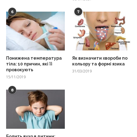
6
7
Понижена температура
Як визначити хвороби по
тіла: 10 причин, які її
кольору та формі язика
провокують
31/03/2019
15/11/2019
8
Болить вухо в дитини: