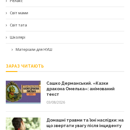
Релакс
Світ мами
Світ тата
Школярі
Матеріали для НУШ
ЗАРАЗ ЧИТАЮТЬ
Сашко Дерманський. «Казки
дракона Омелька»: анімований
текст
03/08/2026
Домашні травми та їхні наслідки: на
що звертати увагу після інциденту