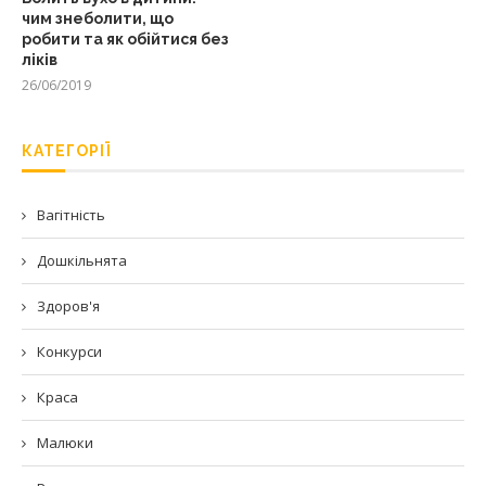
чим знеболити, що
робити та як обійтися без
ліків
26/06/2019
КАТЕГОРІЇ
Вагітність
Дошкільнята
Здоров'я
Конкурси
Краса
Малюки