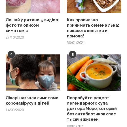
Лишай у дитини: 5 видів з
Как правильно
фото та описом
принимать семена льна:
симптомів
никакого кипятка и
помола!
27/10/2020
30/01/2021
4
5
Лікарі назвали симптоми
Попробуйте рецепт
коронавірусу в дітей
легендарного супа
доктора Моро, который
14/03/2020
без антибиотиков спас
тысячи жизней
08/01/2021