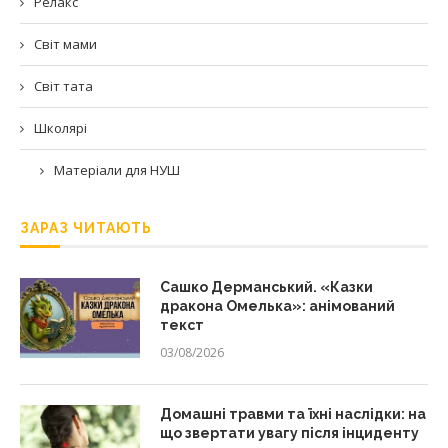
Релакс
Світ мами
Світ тата
Школярі
Матеріали для НУШ
ЗАРАЗ ЧИТАЮТЬ
Сашко Дерманський. «Казки
дракона Омелька»: анімований
текст
03/08/2026
Домашні травми та їхні наслідки: на
що звертати увагу після інциденту