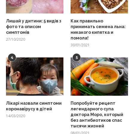
Лишай у дитини: 5 видів з
Как правильно
фото та описом
принимать семена льна:
симптомів
никакого кипятка и
помола!
27/10/2020
30/01/2021
4
5
Лікарі назвали симптоми
Попробуйте рецепт
коронавірусу в дітей
легендарного супа
доктора Моро, который
14/03/2020
без антибиотиков спас
тысячи жизней
08/01/2021