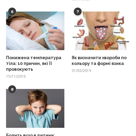
6
7
Понижена температура
Як визначити хвороби по
тіла: 10 причин, які її
кольору та формі язика
провокують
31/03/2019
15/11/2019
8
Болить вухо в дитини: