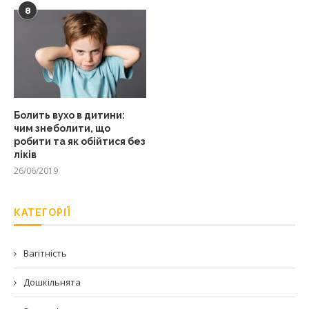
8
Болить вухо в дитини:
чим знеболити, що
робити та як обійтися без
ліків
26/06/2019
КАТЕГОРІЇ
Вагітність
Дошкільнята