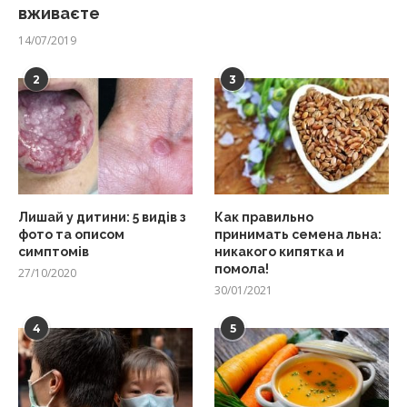
вживаєте
14/07/2019
2
3
Лишай у дитини: 5 видів з
Как правильно
фото та описом
принимать семена льна:
симптомів
никакого кипятка и
помола!
27/10/2020
30/01/2021
4
5