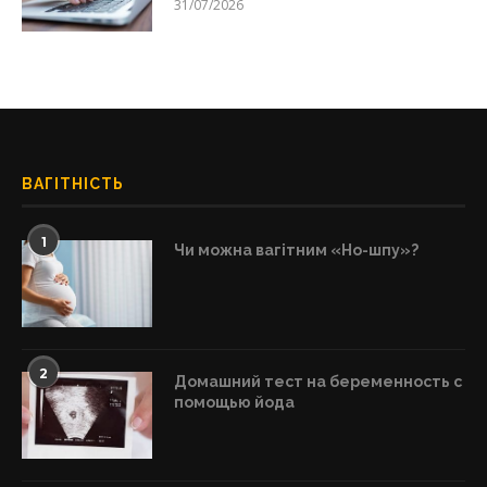
31/07/2026
ВАГІТНІСТЬ
1
Чи можна вагітним «Но-шпу»?
2
Домашний тест на беременность с
помощью йода