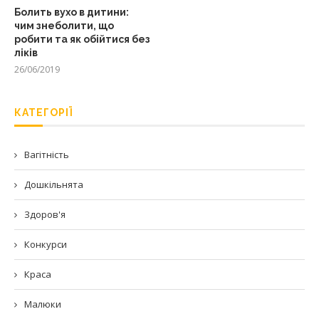
Болить вухо в дитини:
чим знеболити, що
робити та як обійтися без
ліків
26/06/2019
КАТЕГОРІЇ
Вагітність
Дошкільнята
Здоров'я
Конкурси
Краса
Малюки