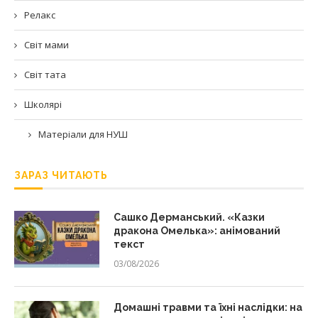
Релакс
Світ мами
Світ тата
Школярі
Матеріали для НУШ
ЗАРАЗ ЧИТАЮТЬ
Сашко Дерманський. «Казки
дракона Омелька»: анімований
текст
03/08/2026
Домашні травми та їхні наслідки: на