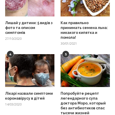
Лишай у дитини: 5 видів з
Как правильно
фото та описом
принимать семена льна:
симптомів
никакого кипятка и
помола!
27/10/2020
30/01/2021
4
5
Лікарі назвали симптоми
Попробуйте рецепт
коронавірусу в дітей
легендарного супа
доктора Моро, который
14/03/2020
без антибиотиков спас
тысячи жизней