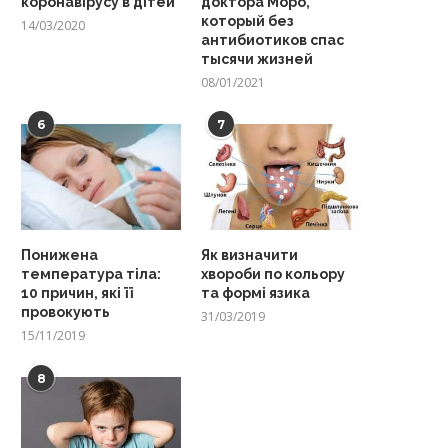
коронавірусу в дітей
доктора Моро,
который без
14/03/2020
антибиотиков спас
тысячи жизней
08/01/2021
6
7
Понижена
Як визначити
температура тіла:
хвороби по кольору
10 причин, які її
та формі язика
провокують
31/03/2019
15/11/2019
8