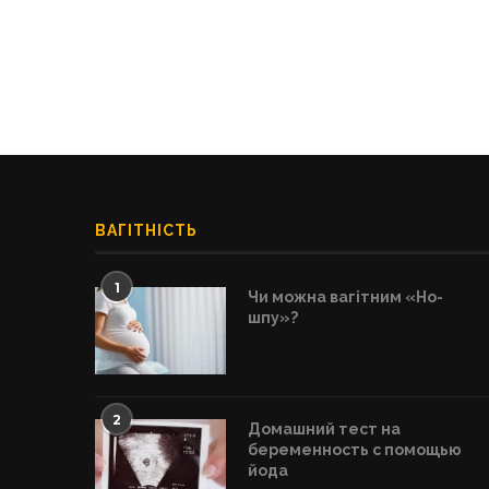
ВАГІТНІСТЬ
1
Чи можна вагітним «Но-
шпу»?
2
Домашний тест на
беременность с помощью
йода