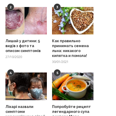
2
3
Лишай у дитини: 5
Как правильно
видів з фото та
принимать семена
описом симптомів
льна: никакого
кипятка и помола!
27/10/2020
30/01/2021
4
5
Лікарі назвали
Попробуйте рецепт
симптоми
легендарного супа