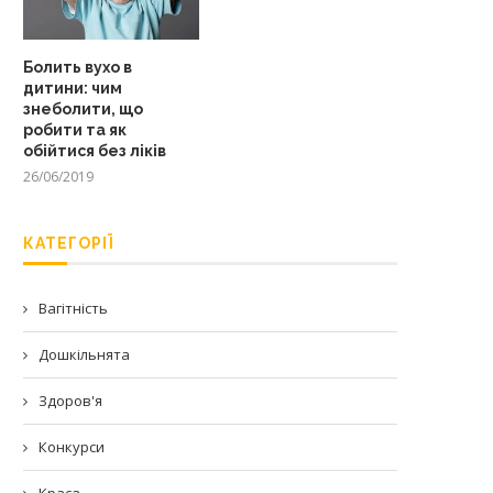
Болить вухо в
дитини: чим
знеболити, що
робити та як
обійтися без ліків
26/06/2019
КАТЕГОРІЇ
Вагітність
Дошкільнята
Здоров'я
Конкурси
Краса