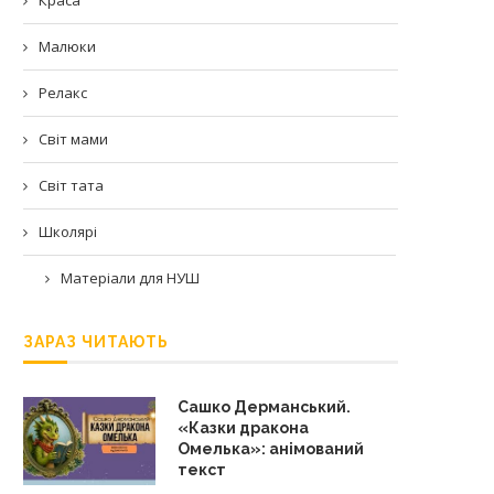
Малюки
Релакс
Світ мами
Світ тата
Школярі
Матеріали для НУШ
ЗАРАЗ ЧИТАЮТЬ
Сашко Дерманський.
«Казки дракона
Омелька»: анімований
текст