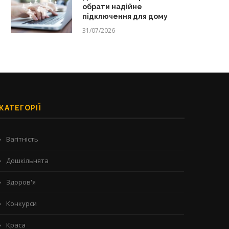
обрати надійне
підключення для дому
31/07/2026
КАТЕГОРІЇ
Вагітність
Дошкільнята
Здоров'я
Конкурси
Краса