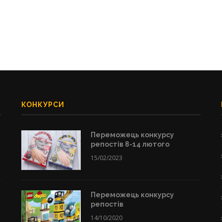
КОНКУРСИ
Переможець конкурсу
репостів 8-14 лютого
15/02/2023
Переможець конкурсу
репостів
14/10/2020