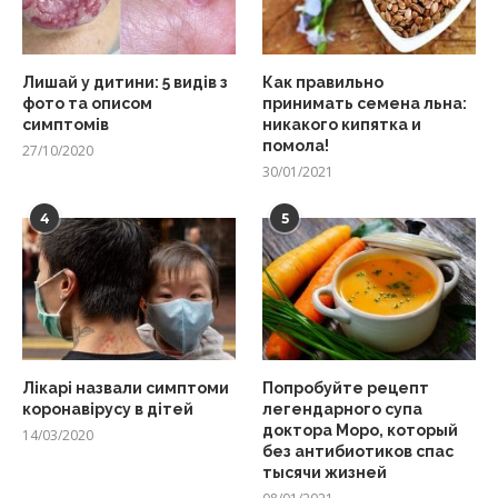
Лишай у дитини: 5 видів з
Как правильно
фото та описом
принимать семена льна:
симптомів
никакого кипятка и
помола!
27/10/2020
30/01/2021
4
5
Лікарі назвали симптоми
Попробуйте рецепт
коронавірусу в дітей
легендарного супа
доктора Моро, который
14/03/2020
без антибиотиков спас
тысячи жизней