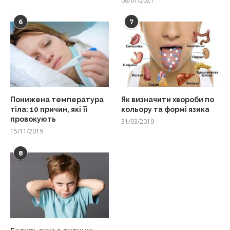
08/01/2021
6
7
Понижена температура
Як визначити хвороби по
тіла: 10 причин, які її
кольору та формі язика
провокують
31/03/2019
15/11/2019
8