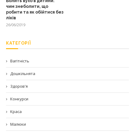
Болить вухо в дитини:
чим знеболити, що
робити та як обійтися без
ліків
26/06/2019
КАТЕГОРІЇ
Вагітність
Дошкільнята
Здоров'я
Конкурси
Краса
Малюки