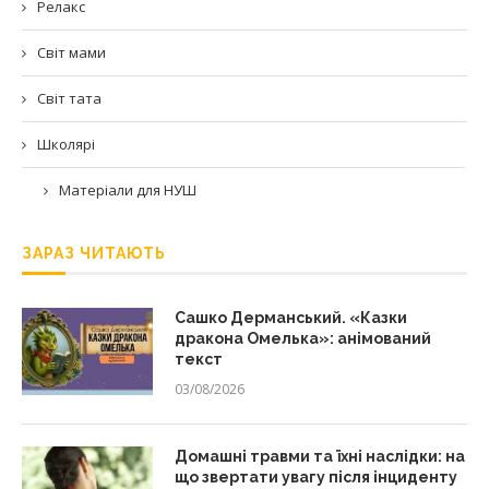
Релакс
Світ мами
Світ тата
Школярі
Матеріали для НУШ
ЗАРАЗ ЧИТАЮТЬ
Сашко Дерманський. «Казки
дракона Омелька»: анімований
текст
03/08/2026
Домашні травми та їхні наслідки: на
що звертати увагу після інциденту