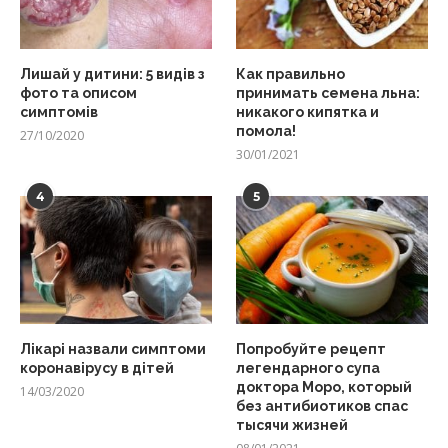
Лишай у дитини: 5 видів з
Как правильно
фото та описом
принимать семена льна:
симптомів
никакого кипятка и
помола!
27/10/2020
30/01/2021
4
5
Лікарі назвали симптоми
Попробуйте рецепт
коронавірусу в дітей
легендарного супа
доктора Моро, который
14/03/2020
без антибиотиков спас
тысячи жизней