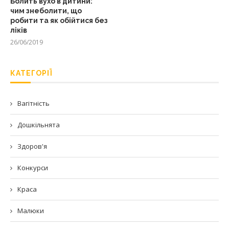
Болить вухо в дитини:
чим знеболити, що
робити та як обійтися без
ліків
26/06/2019
КАТЕГОРІЇ
Вагітність
Дошкільнята
Здоров'я
Конкурси
Краса
Малюки