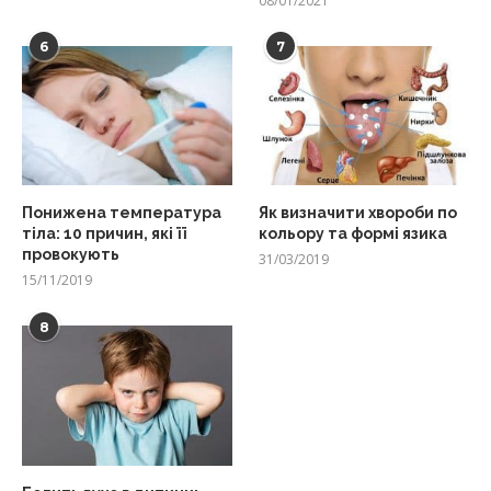
08/01/2021
6
7
Понижена температура
Як визначити хвороби по
тіла: 10 причин, які її
кольору та формі язика
провокують
31/03/2019
15/11/2019
8