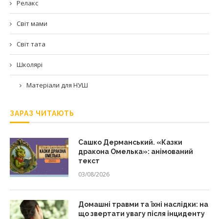
Релакс
Світ мами
Світ тата
Школярі
Матеріали для НУШ
ЗАРАЗ ЧИТАЮТЬ
Сашко Дерманський. «Казки
дракона Омелька»: анімований
текст
03/08/2026
Домашні травми та їхні наслідки: на
що звертати увагу після інциденту