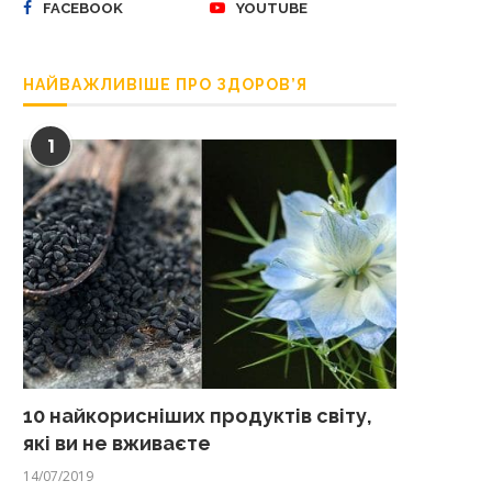
FACEBOOK
YOUTUBE
НАЙВАЖЛИВІШЕ ПРО ЗДОРОВ’Я
1
10 найкорисніших продуктів світу,
які ви не вживаєте
14/07/2019