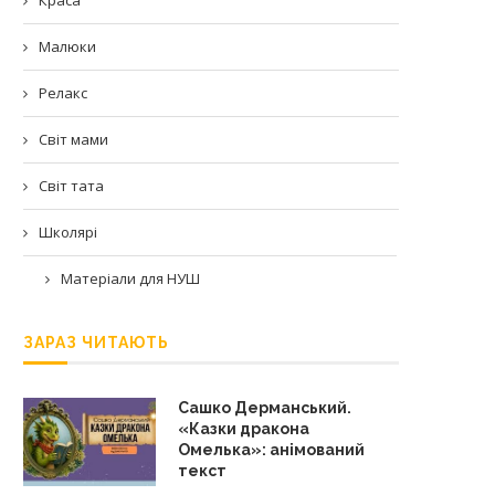
Малюки
Релакс
Світ мами
Світ тата
Школярі
Матеріали для НУШ
ЗАРАЗ ЧИТАЮТЬ
Сашко Дерманський.
«Казки дракона
Омелька»: анімований
текст