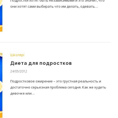
Подростки хотят быть независимыми и это значит, что
они хотят сами выбирать что им делать, одевать…
Школярі
Диета для подростков
24/05/2012
Подростковое ожирение – это грустная реальность и
достаточно серьезная проблема сегодня. Как же худеть
девочке или…