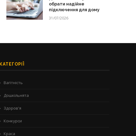
обрати надійне
підключення для дому
31/07/2026
КАТЕГОРІЇ
Вагітність
Дошкільнята
Здоров'я
Конкурси
Краса