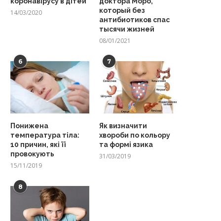
коронавірусу в дітей
доктора Моро,
который без
14/03/2020
антибиотиков спас
тысячи жизней
08/01/2021
6
7
Понижена
Як визначити
температура тіла:
хвороби по кольору
10 причин, які її
та формі язика
провокують
31/03/2019
15/11/2019
8