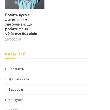
Болить вухо в
дитини: чим
знеболити, що
робити та як
обійтися без ліків
26/06/2019
КАТЕГОРІЇ
Вагітність
Дошкільнята
Здоров'я
Конкурси
Краса