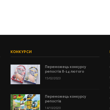
КОНКУРСИ
Переможець конкурсу
репостів 8-14 лютого
15/02/2023
Переможець конкурсу
репостів
14/10/2020