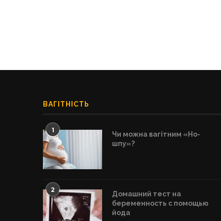
ВАГІТНІСТЬ
1
Чи можна вагітним «Но-
шпу»?
2
Домашний тест на
беременность с помощью
йода