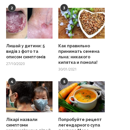
2
3
Лишай у дитини: 5
Как правильно
видів з фото та
принимать семена
описом симптомів
льна: никакого
кипятка и помола!
27/10/2020
30/01/2021
4
5
Лікарі назвали
Попробуйте рецепт
симптоми
легендарного супа