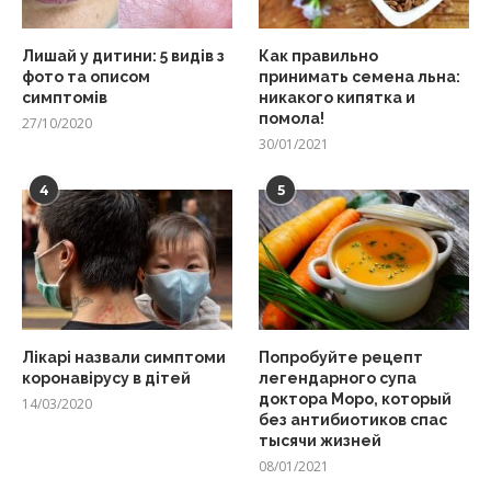
Лишай у дитини: 5 видів з
Как правильно
фото та описом
принимать семена льна:
симптомів
никакого кипятка и
помола!
27/10/2020
30/01/2021
4
5
Лікарі назвали симптоми
Попробуйте рецепт
коронавірусу в дітей
легендарного супа
доктора Моро, который
14/03/2020
без антибиотиков спас
тысячи жизней
08/01/2021