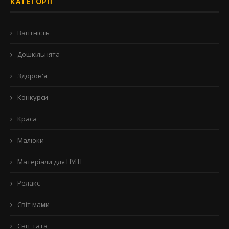
КАТЕГОРІЇ
Вагітність
Дошкільнята
Здоров'я
Конкурси
Краса
Малюки
Матеріали для НУШ
Релакс
Світ мами
Світ тата