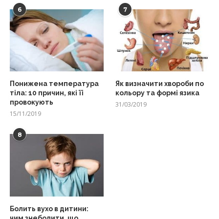
6
7
Понижена температура
Як визначити хвороби по
тіла: 10 причин, які її
кольору та формі язика
провокують
31/03/2019
15/11/2019
8
Болить вухо в дитини:
чим знеболити, що