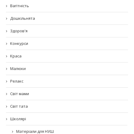
Вагітність
Дошкільнята
Здоров'я
Конкурси
Краса
Малюки
Релакс
Світ мами
Світ тата
Школярі
Матеріали для НУШ