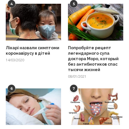
4
5
Лікарі назвали симптоми
Попробуйте рецепт
коронавірусу в дітей
легендарного супа
доктора Моро, который
14/03/2020
без антибиотиков спас
тысячи жизней
08/01/2021
6
7