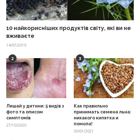
10 найкорисніших продуктів світу, які ви не
вживаєте
14/07/2019
2
3
Лишай у дитини: 5 видів з
Как правильно
фото та описом
принимать семена льна:
симптомів
никакого кипятка и
помола!
27/10/2020
30/01/2021