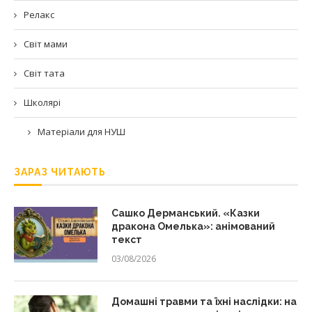
Релакс
Світ мами
Світ тата
Школярі
Матеріали для НУШ
ЗАРАЗ ЧИТАЮТЬ
Сашко Дерманський. «Казки
дракона Омелька»: анімований
текст
03/08/2026
Домашні травми та їхні наслідки: на