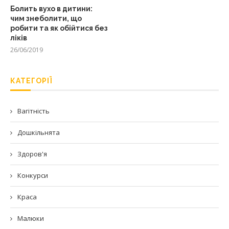
Болить вухо в дитини:
чим знеболити, що
робити та як обійтися без
ліків
26/06/2019
КАТЕГОРІЇ
Вагітність
Дошкільнята
Здоров'я
Конкурси
Краса
Малюки