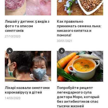
Лишай у дитини: 5 видів з
Как правильно
фото та описом
принимать семена льна:
симптомів
никакого кипятка и
помола!
27/10/2020
30/01/2021
4
5
Лікарі назвали симптоми
Попробуйте рецепт
коронавірусу в дітей
легендарного супа
доктора Моро, который
14/03/2020
без антибиотиков спас
тысячи жизней