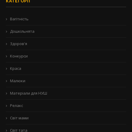
КАТЕГОРІЇ
Вагітність
Дошкільнята
Здоров'я
Конкурси
Краса
Малюки
Матеріали для НУШ
Релакс
Світ мами
Світ тата