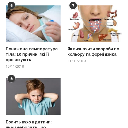
6
7
Понижена температура
Як визначити хвороби по
тіла: 10 причин, які її
кольору та формі язика
провокують
31/03/2019
15/11/2019
8
Болить вухо в дитини:
чим знеболити, що