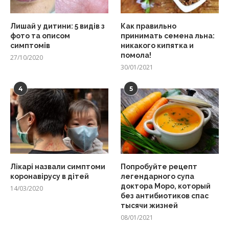
Лишай у дитини: 5 видів з
Как правильно
фото та описом
принимать семена льна:
симптомів
никакого кипятка и
помола!
27/10/2020
30/01/2021
4
5
Лікарі назвали симптоми
Попробуйте рецепт
коронавірусу в дітей
легендарного супа
доктора Моро, который
14/03/2020
без антибиотиков спас
тысячи жизней
08/01/2021