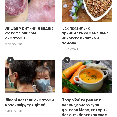
Лишай у дитини: 5 видів з
Как правильно
фото та описом
принимать семена льна:
симптомів
никакого кипятка и
помола!
27/10/2020
30/01/2021
4
5
Лікарі назвали симптоми
Попробуйте рецепт
коронавірусу в дітей
легендарного супа
доктора Моро, который
14/03/2020
без антибиотиков спас