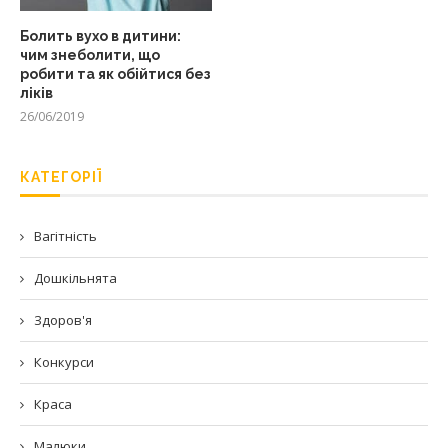
Болить вухо в дитини:
чим знеболити, що
робити та як обійтися без
ліків
26/06/2019
КАТЕГОРІЇ
Вагітність
Дошкільнята
Здоров'я
Конкурси
Краса
Малюки