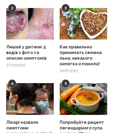
2
3
Лишай у дитини: 5
Как правильно
видів з фото та
принимать семена
описом симптомів
льна: никакого
кипятка и помола!
27/10/2020
30/01/2021
4
5
Лікарі назвали
Попробуйте рецепт
симптоми
легендарного супа