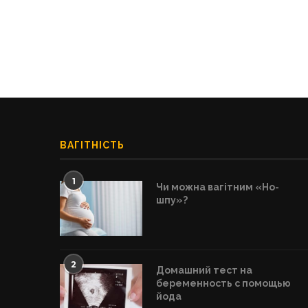
ВАГІТНІСТЬ
1
Чи можна вагітним «Но-
шпу»?
2
Домашний тест на
беременность с помощью
йода