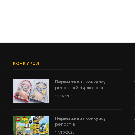
КОНКУРСИ
Переможець конкурсу
репостів 8-14 лютого
15/02/2023
Переможець конкурсу
репостів
14/10/2020