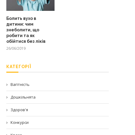
Болить вухо в
дитини: чим
знеболити, що
робити та як
обійтися без ліків
26/06/2019
КАТЕГОРІЇ
Вагітність
Дошкільнята
Здоров'я
Конкурси
Краса