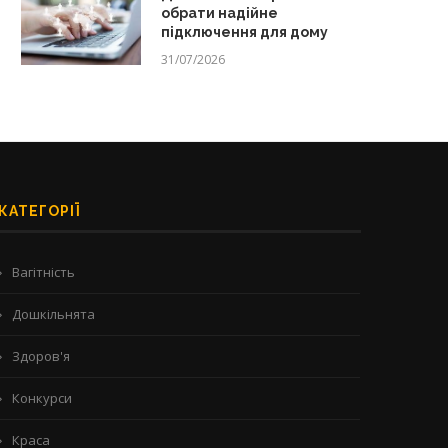
обрати надійне
підключення для дому
31/07/2026
КАТЕГОРІЇ
Вагітність
Дошкільнята
Здоров'я
Конкурси
Краса