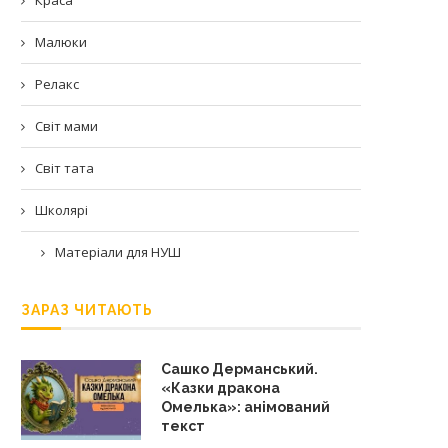
Малюки
Релакс
Світ мами
Світ тата
Школярі
Матеріали для НУШ
ЗАРАЗ ЧИТАЮТЬ
Сашко Дерманський.
«Казки дракона
Омелька»: анімований
текст