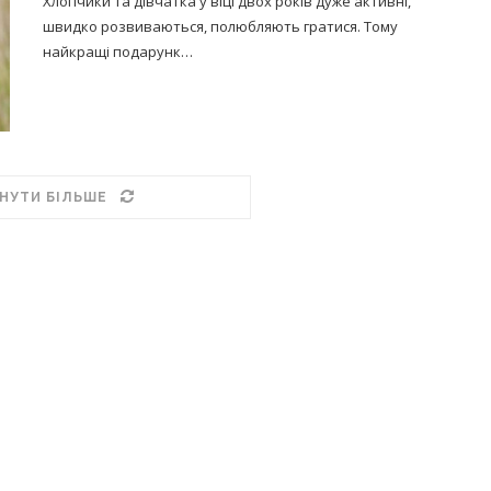
Хлопчики та дівчатка у віці двох років дуже активні,
швидко розвиваються, полюбляють гратися. Тому
найкращі подарунк…
НУТИ БІЛЬШЕ