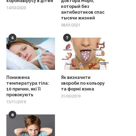
коронавірусу в дітей
доктора Моро,
который без
14/03/2020
антибиотиков спас
тысячи жизней
08/01/2021
6
7
Понижена
Як визначити
температура тіла:
хвороби по кольору
10 причин, які її
та формі язика
провокують
31/03/2019
15/11/2019
8