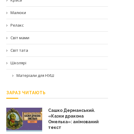
Малюки
Релакс
Світ мами
Світ тата
Школярі
Матеріали для НУШ
ЗАРАЗ ЧИТАЮТЬ
Сашко Дерманський.
«Казки дракона
Омелька»: анімований
текст