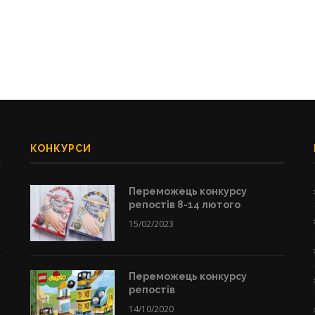
КОНКУРСИ
Переможець конкурсу
репостів 8-14 лютого
15/02/2023
Переможець конкурсу
репостів
14/10/2020