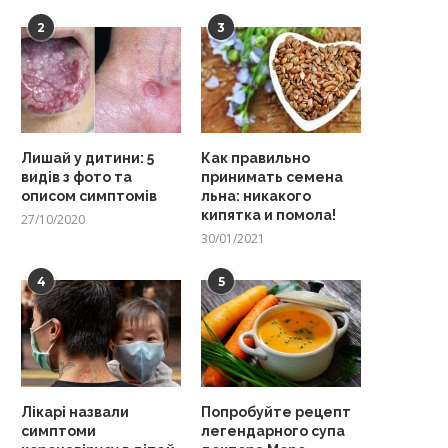
2
3
Лишай у дитини: 5
Как правильно
видів з фото та
принимать семена
описом симптомів
льна: никакого
кипятка и помола!
27/10/2020
30/01/2021
4
5
Лікарі назвали
Попробуйте рецепт
симптоми
легендарного супа