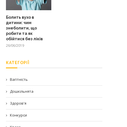
Болить вухо в
дитини: чим
знеболити, що
робити та як
обійтися без ліків
26/06/2019
КАТЕГОРІЇ
Вагітність
Дошкільнята
Здоров'я
Конкурси
Краса