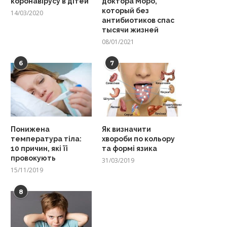
коронавірусу в дітей
доктора Моро,
который без
14/03/2020
антибиотиков спас
тысячи жизней
08/01/2021
6
7
Понижена
Як визначити
температура тіла:
хвороби по кольору
10 причин, які її
та формі язика
провокують
31/03/2019
15/11/2019
8