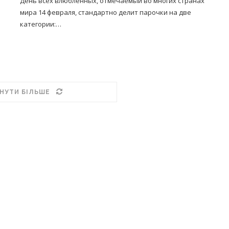
День всех влюбленных, отмечаемый во многих странах
мира 14 февраля, стандартно делит парочки на две
категории:…
НУТИ БІЛЬШЕ