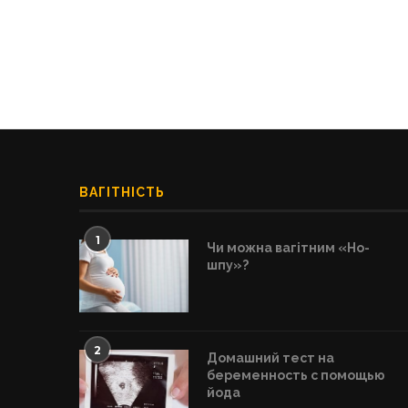
ВАГІТНІСТЬ
1
Чи можна вагітним «Но-
шпу»?
2
Домашний тест на
беременность с помощью
йода