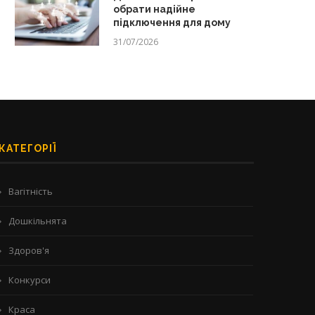
обрати надійне
підключення для дому
31/07/2026
КАТЕГОРІЇ
Вагітність
Дошкільнята
Здоров'я
Конкурси
Краса