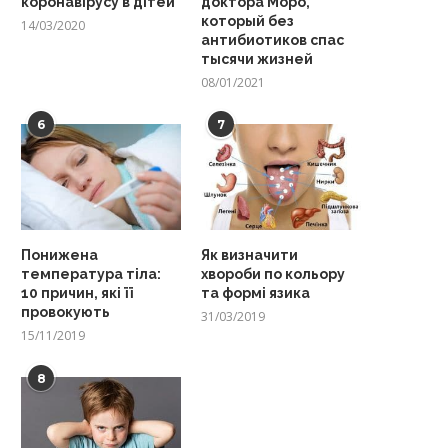
коронавірусу в дітей
доктора Моро,
который без
14/03/2020
антибиотиков спас
тысячи жизней
08/01/2021
6
7
Понижена
Як визначити
температура тіла:
хвороби по кольору
10 причин, які її
та формі язика
провокують
31/03/2019
15/11/2019
8