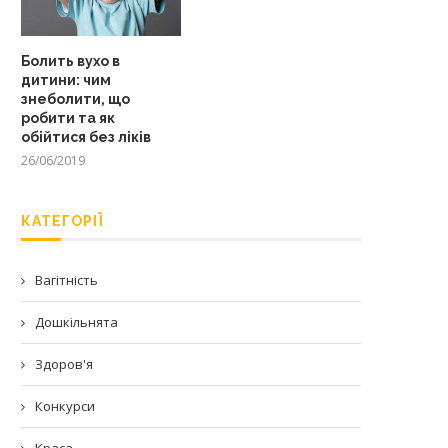
Болить вухо в
дитини: чим
знеболити, що
робити та як
обійтися без ліків
26/06/2019
КАТЕГОРІЇ
Вагітність
Дошкільнята
Здоров'я
Конкурси
Краса