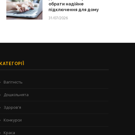
обрати надійне
підключення для дому
31/07/2026
КАТЕГОРІЇ
Вагітність
Дошкільнята
Здоров'я
Конкурси
Краса