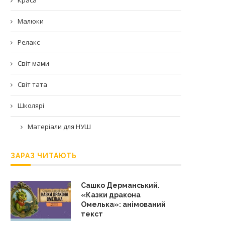
Малюки
Релакс
Світ мами
Світ тата
Школярі
Матеріали для НУШ
ЗАРАЗ ЧИТАЮТЬ
Сашко Дерманський.
«Казки дракона
Омелька»: анімований
текст