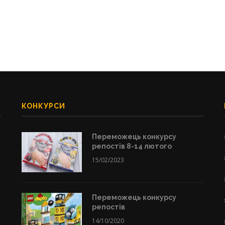
КОНКУРСИ
Переможець конкурсу
репостів 8-14 лютого
15/02/2023
Переможець конкурсу
репостів
14/10/2020