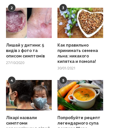
2
3
Лишай у дитини: 5
Как правильно
видів з фото та
принимать семена
описом симптомів
льна: никакого
кипятка и помола!
27/10/2020
30/01/2021
4
5
Лікарі назвали
Попробуйте рецепт
симптоми
легендарного супа