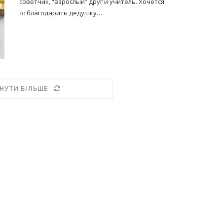
советчик, “взрослый” друг и учитель. Хочется
отблагодарить дедушку…
НУТИ БІЛЬШЕ