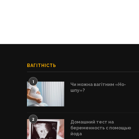
ВАГІТНІСТЬ
1
Чи можна вагітним «Но-
шпу»?
2
Домашний тест на
беременность с помощью
йода