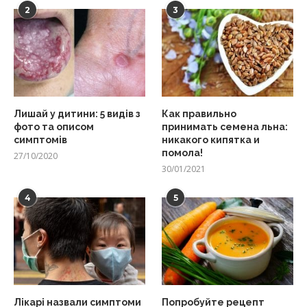
2
3
Лишай у дитини: 5 видів з
Как правильно
фото та описом
принимать семена льна:
симптомів
никакого кипятка и
помола!
27/10/2020
30/01/2021
4
5
Лікарі назвали симптоми
Попробуйте рецепт