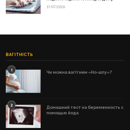
31/07/2026
ВАГІТНІСТЬ
1
Чи можна вагітним «Но-шпу»?
2
Домашний тест на беременность с
помощью йода