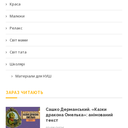
Краса
Малюки
Релакс
Світ мами
Світ тата
Школярі
Матеріали для НУШ
ЗАРАЗ ЧИТАЮТЬ
Сашко Дерманський. «Казки
дракона Омелька»: анімований
текст