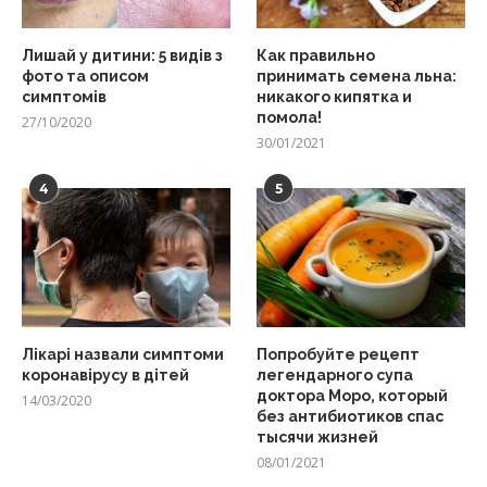
Лишай у дитини: 5 видів з
Как правильно
фото та описом
принимать семена льна:
симптомів
никакого кипятка и
помола!
27/10/2020
30/01/2021
4
5
Лікарі назвали симптоми
Попробуйте рецепт
коронавірусу в дітей
легендарного супа
доктора Моро, который
14/03/2020
без антибиотиков спас
тысячи жизней
08/01/2021