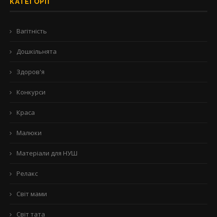
КАТЕГОРІЇ
Вагітність
Дошкільнята
Здоров'я
Конкурси
Краса
Малюки
Матеріали для НУШ
Релакс
Світ мами
Світ тата