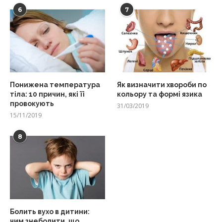
6
7
Понижена температура
Як визначити хвороби по
тіла: 10 причин, які її
кольору та формі язика
провокують
31/03/2019
15/11/2019
8
Болить вухо в дитини:
чим знеболити, що