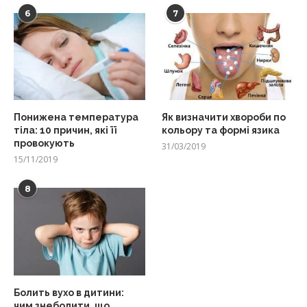
6
7
Понижена температура
Як визначити хвороби по
тіла: 10 причин, які її
кольору та формі язика
провокують
31/03/2019
15/11/2019
8
Болить вухо в дитини:
чим знеболити, що