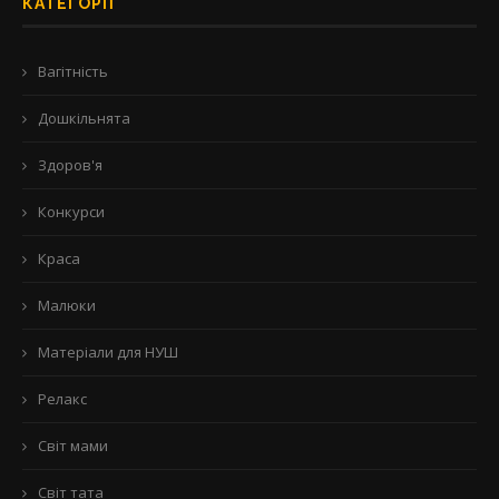
КАТЕГОРІЇ
Вагітність
Дошкільнята
Здоров'я
Конкурси
Краса
Малюки
Матеріали для НУШ
Релакс
Світ мами
Світ тата