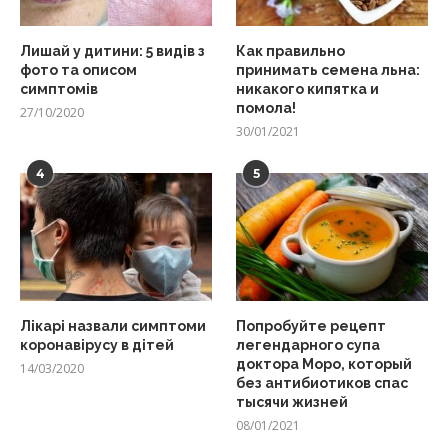
Лишай у дитини: 5 видів з
Как правильно
фото та описом
принимать семена льна:
симптомів
никакого кипятка и
помола!
27/10/2020
30/01/2021
4
5
Лікарі назвали симптоми
Попробуйте рецепт
коронавірусу в дітей
легендарного супа
доктора Моро, который
14/03/2020
без антибиотиков спас
тысячи жизней
08/01/2021