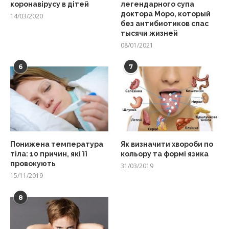
коронавірусу в дітей
легендарного супа
доктора Моро, который
14/03/2020
без антибиотиков спас
тысячи жизней
08/01/2021
6
7
Понижена температура
Як визначити хвороби по
тіла: 10 причин, які її
кольору та формі язика
провокують
31/03/2019
15/11/2019
8