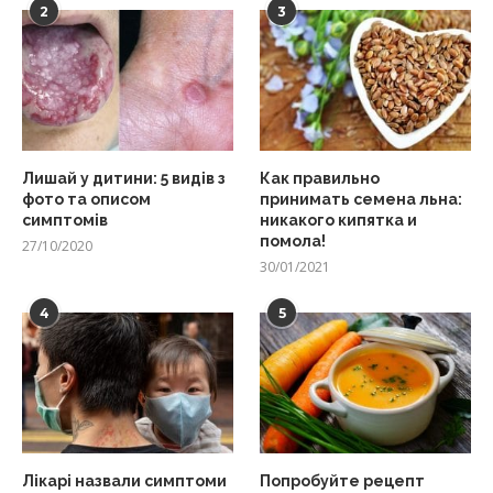
2
3
Лишай у дитини: 5 видів з
Как правильно
фото та описом
принимать семена льна:
симптомів
никакого кипятка и
помола!
27/10/2020
30/01/2021
4
5
Лікарі назвали симптоми
Попробуйте рецепт