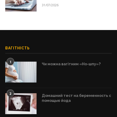
31/07/2026
ВАГІТНІСТЬ
1
Чи можна вагітним «Но-шпу»?
2
Домашний тест на беременность с
помощью йода