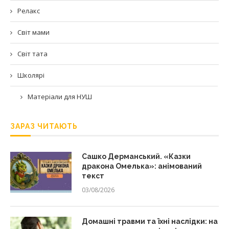
Релакс
Світ мами
Світ тата
Школярі
Матеріали для НУШ
ЗАРАЗ ЧИТАЮТЬ
Сашко Дерманський. «Казки
дракона Омелька»: анімований
текст
03/08/2026
Домашні травми та їхні наслідки: на