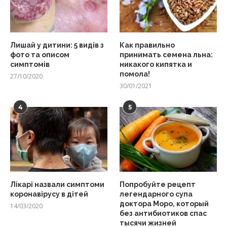
Лишай у дитини: 5 видів з
Как правильно
фото та описом
принимать семена льна:
симптомів
никакого кипятка и
помола!
27/10/2020
30/01/2021
4
5
Лікарі назвали симптоми
Попробуйте рецепт
коронавірусу в дітей
легендарного супа
доктора Моро, который
14/03/2020
без антибиотиков спас
тысячи жизней