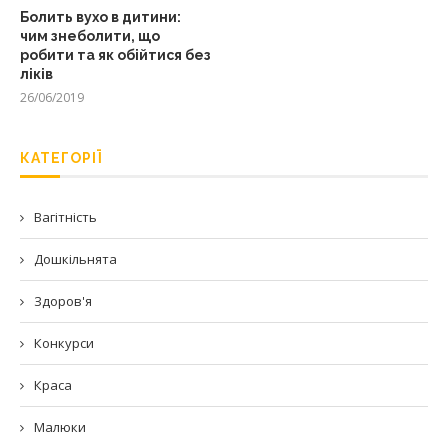
Болить вухо в дитини:
чим знеболити, що
робити та як обійтися без
ліків
26/06/2019
КАТЕГОРІЇ
Вагітність
Дошкільнята
Здоров'я
Конкурси
Краса
Малюки