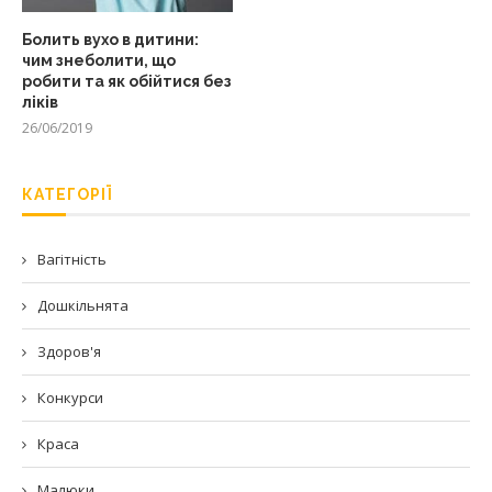
Болить вухо в дитини:
чим знеболити, що
робити та як обійтися без
ліків
26/06/2019
КАТЕГОРІЇ
Вагітність
Дошкільнята
Здоров'я
Конкурси
Краса
Малюки