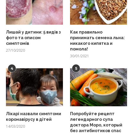
Лишай у дитини: 5 видів з
Как правильно
фото та описом
принимать семена льна:
симптомів
никакого кипятка и
помола!
27/10/2020
30/01/2021
4
5
Лікарі назвали симптоми
Попробуйте рецепт
коронавірусу в дітей
легендарного супа
доктора Моро, который
14/03/2020
без антибиотиков спас