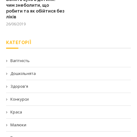
чим знеболити, що
робити та як обійтися без
ліків
26/06/2019
КАТЕГОРІЇ
Вагітність
Дошкільнята
Здоров'я
Конкурси
Краса
Малюки