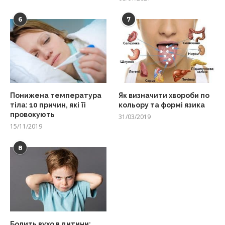
6
7
Понижена температура
Як визначити хвороби по
тіла: 10 причин, які її
кольору та формі язика
провокують
31/03/2019
15/11/2019
8
Болить вухо в дитини: