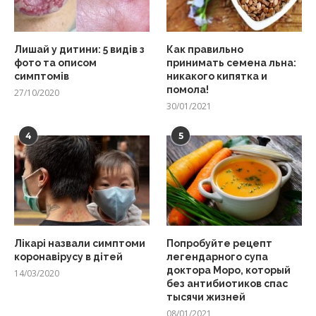
Лишай у дитини: 5 видів з
Как правильно
фото та описом
принимать семена льна:
симптомів
никакого кипятка и
помола!
27/10/2020
30/01/2021
4
5
Лікарі назвали симптоми
Попробуйте рецепт
коронавірусу в дітей
легендарного супа
доктора Моро, который
14/03/2020
без антибиотиков спас
тысячи жизней
08/01/2021