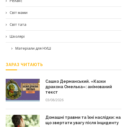
Релакс
Світ мами
Світ тата
Школярі
Матеріали для НУШ
ЗАРАЗ ЧИТАЮТЬ
Сашко Дерманський. «Казки
дракона Омелька»: анімований
текст
03/08/2026
Домашні травми та їхні наслідки: на
що звертати увагу після інциденту