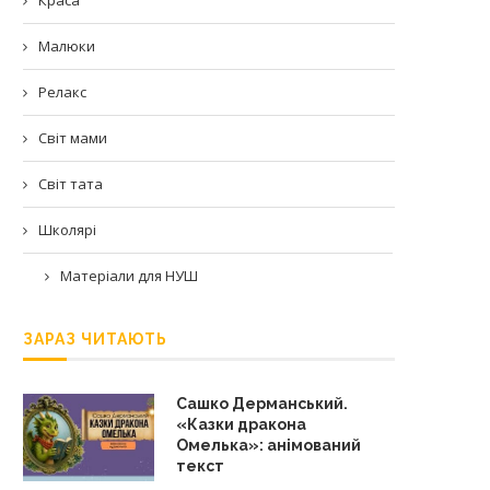
Малюки
Релакс
Світ мами
Світ тата
Школярі
Матеріали для НУШ
ЗАРАЗ ЧИТАЮТЬ
Сашко Дерманський.
«Казки дракона
Омелька»: анімований
текст