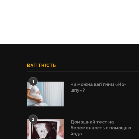
ВАГІТНІСТЬ
1
Чи можна вагітним «Но-
шпу»?
2
Домашний тест на
беременность с помощью
йода