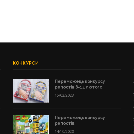
КОНКУРСИ
Переможець конкурсу
репостів 8-14 лютого
15/02/2023
Переможець конкурсу
репостів
14/10/2020