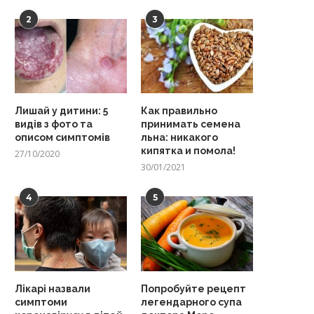
2
3
Лишай у дитини: 5
Как правильно
видів з фото та
принимать семена
описом симптомів
льна: никакого
кипятка и помола!
27/10/2020
30/01/2021
4
5
Лікарі назвали
Попробуйте рецепт
симптоми
легендарного супа