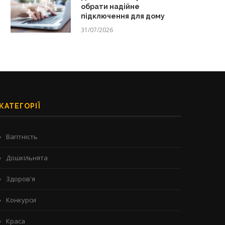
обрати надійне
підключення для дому
31/07/2026
КАТЕГОРІЇ
Вагітність
Дошкільнята
Здоров'я
Конкурси
Краса