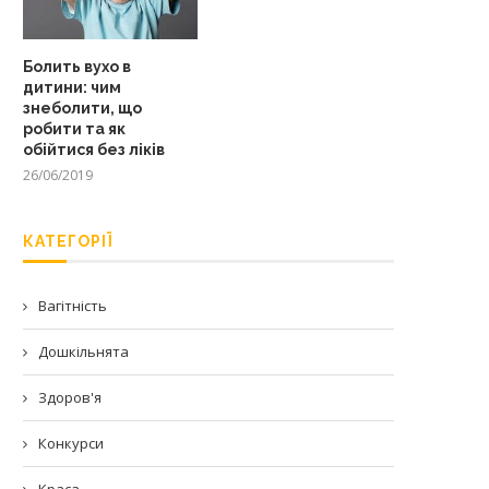
Болить вухо в
дитини: чим
знеболити, що
робити та як
обійтися без ліків
26/06/2019
КАТЕГОРІЇ
Вагітність
Дошкільнята
Здоров'я
Конкурси
Краса