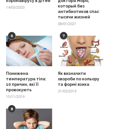
коронавірусу в дітей
доктора Моро,
который без
14/03/2020
антибиотиков спас
тысячи жизней
08/01/2021
6
7
Понижена
Як визначити
температура тіла:
хвороби по кольору
10 причин, які її
та формі язика
провокують
31/03/2019
15/11/2019
8