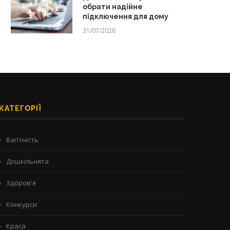
обрати надійне
підключення для дому
31/07/2026
КАТЕГОРІЇ
Вагітність
Дошкільнята
Здоров'я
Конкурси
Краса