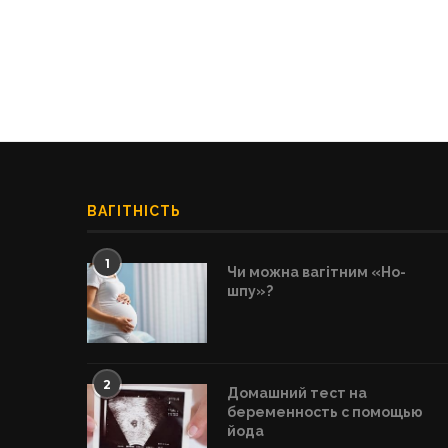
ВАГІТНІСТЬ
1
Чи можна вагітним «Но-
шпу»?
2
Домашний тест на
беременность с помощью
йода