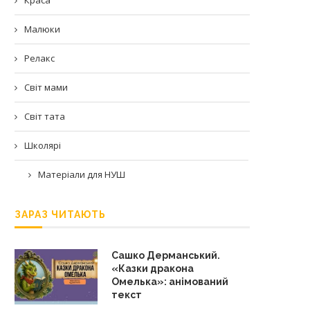
Малюки
Релакс
Світ мами
Світ тата
Школярі
Матеріали для НУШ
ЗАРАЗ ЧИТАЮТЬ
Сашко Дерманський.
«Казки дракона
Омелька»: анімований
текст