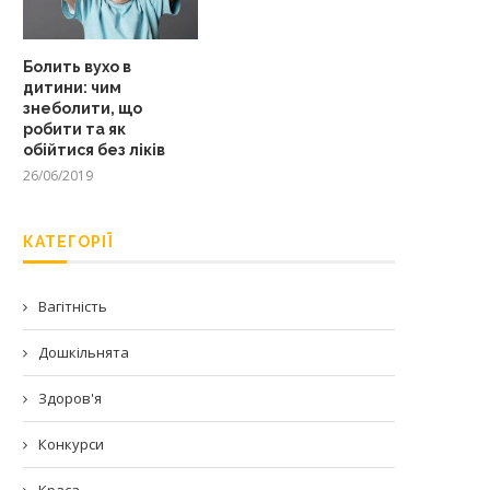
Болить вухо в
дитини: чим
знеболити, що
робити та як
обійтися без ліків
26/06/2019
КАТЕГОРІЇ
Вагітність
Дошкільнята
Здоров'я
Конкурси
Краса