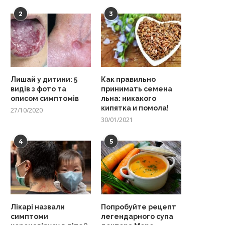
2
3
Лишай у дитини: 5
Как правильно
видів з фото та
принимать семена
описом симптомів
льна: никакого
кипятка и помола!
27/10/2020
30/01/2021
4
5
Лікарі назвали
Попробуйте рецепт
симптоми
легендарного супа