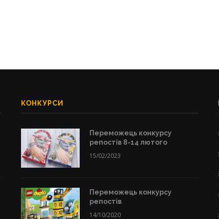
КОНКУРСИ
Переможець конкурсу
репостів 8-14 лютого
15/02/2023
Переможець конкурсу
репостів
14/10/2020