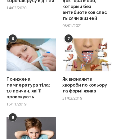
коронавірусу в дітей
доктора Моро,
который без
14/03/2020
антибиотиков спас
тысячи жизней
08/01/2021
6
7
Понижена
Як визначити
температура тіла:
хвороби по кольору
10 причин, які її
та формі язика
провокують
31/03/2019
15/11/2019
8